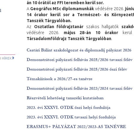
án 10 órától az FFI teremben kerül sor.
A
Geográfus MSc diplomamunkák
védésére 2026.
júni
l
14 órakor kerül sor a Természet- és Környezetf
Tanszék Tárgyalóban.
Az
Osztatlan földrajztanár
szakos hallgatók
szakd
védésére 2026.
május 28-án 10 órakor
kerül
Társadalomföldrajz Tanszék Tárgyalóban
.
Csatári Bálint szakdolgozat és diplomadíj pályázat 2026
 HÍREK
Demonstrátori pályázati felhívás 2025/2026 tavaszi félév
Demonstrátori pályázati felhívás 2025/2026 őszi félév
Témakiírások a 2026/27-es tanévre
Demonstrátori pályázati felhívás 2023/2024 tavaszi félév
Részvételi lehetőség tanszéki kutatásban
2023. évi XXXVI. OTDK őszi helyi fordulója
2023. évi XXXVI. OTDK tavaszi helyi fordulója
ERASMUS+ PÁLYÁZAT 2022/2023-AS TANÉVRE