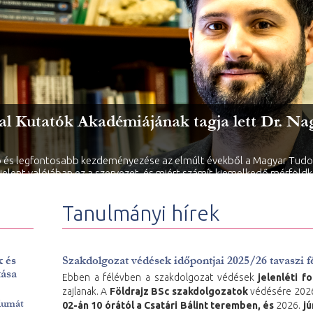
al Kutatók Akadémiájának tagja lett Dr. N
b és legfontosabb kezdeményezése az elmúlt évekből a Magyar Tud
jelent valójában ez a szervezet, és miért számít kiemelkedő mérföldk
ához Dr. Nagy Gyula, a Szegedi Tudományegyetem Földrajzi és Földtud
Tanulmányi hírek
k és
Szakdolgozat védések időpontjai 2025/26 tavaszi f
tása
Ebben a félévben a szakdolgozat védések
jelenléti f
zajlanak. A
Földrajz BSc szakdolgozatok
védésére 202
riumát
02-án 10 órától a Csatári Bálint teremben, és
2026.
jú