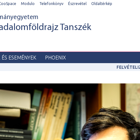
CooSpace
Modulo
Telefonkönyv
Észrevétel
Oldaltérkép
ományegyetem
adalomföldrajz Tanszék
K ÉS ESEMÉNYEK
PHOENIX
FELVÉTEL