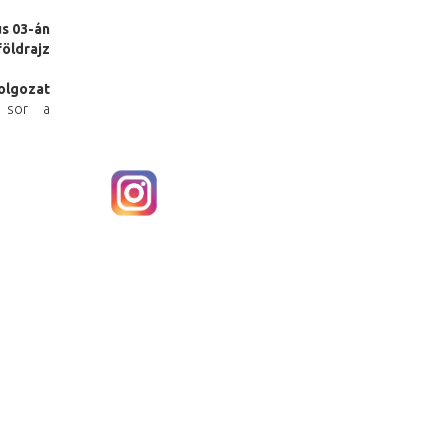
us 03-án
öldrajz
olgozat
 sor a