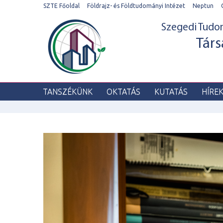
SZTE Főoldal
Földrajz- és Földtudományi Intézet
Neptun
Szegedi Tud
Társ
TANSZÉKÜNK
OKTATÁS
KUTATÁS
HÍRE