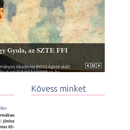
agy Gyula, az SZTE FFI
ományos Akadémia (MTA) égisze alatt
őnek egy kutató karrierjében, ha
ományi Intézetének (SZTE FFI) kutatója,
Kövess minket
élév
ormában
6.
június
nius 03-