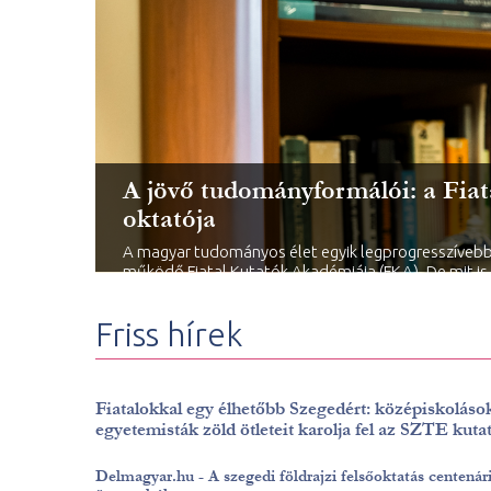
A jövő tudományformálói: a Fiat
oktatója
A magyar tudományos élet egyik legprogresszíveb
működő Fiatal Kutatók Akadémiája (FKA). De mit is 
beválasztják a tagok közé? A kérdés megválaszolás
az FKA tagja nyújt tökéletes példát.
Friss hírek
Fiatalokkal egy élhetőbb Szegedért: középiskoláso
egyetemisták zöld ötleteit karolja fel az SZTE kuta
Delmagyar.hu - A szegedi földrajzi felsőoktatás centená