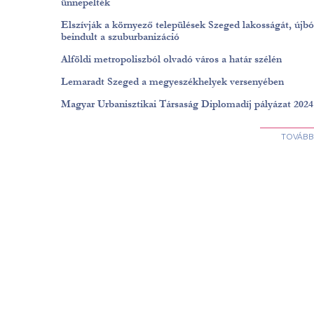
ünnepelték
Elszívják a környező települések Szeged lakosságát, újbó
beindult a szuburbanizáció
Alföldi metropoliszból olvadó város a határ szélén
Lemaradt Szeged a megyeszékhelyek versenyében
Magyar Urbanisztikai Társaság Diplomadíj pályázat 2024
TOVÁBBI