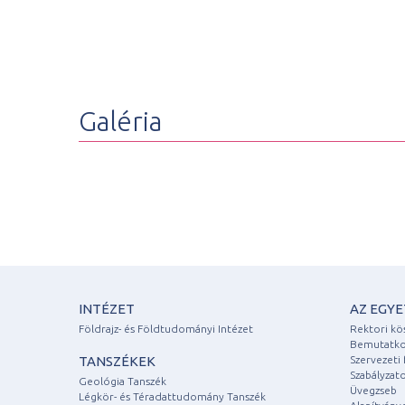
Galéria
INTÉZET
AZ EGY
Földrajz- és Földtudományi Intézet
Rektori kö
Bemutatko
TANSZÉKEK
Szervezeti 
Szabályzat
Geológia Tanszék
Üvegzseb
Légkör- és Téradattudomány Tanszék