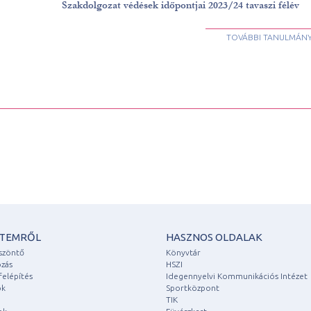
Szakdolgozat védések időpontjai 2023/24 tavaszi félév
TOVÁBBI TANULMÁNY
ETEMRŐL
HASZNOS OLDALAK
szöntő
Könyvtár
zás
HSZI
felépítés
Idegennyelvi Kommunikációs Intézet
ok
Sportközpont
TIK