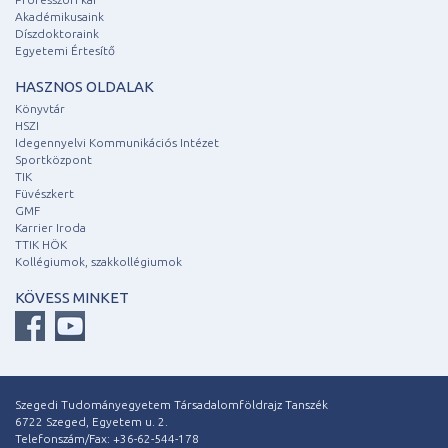
Akadémikusaink
Díszdoktoraink
Egyetemi Értesítő
HASZNOS OLDALAK
Könyvtár
HSZI
Idegennyelvi Kommunikációs Intézet
Sportközpont
TIK
Füvészkert
GMF
Karrier Iroda
TTIK HÖK
Kollégiumok, szakkollégiumok
KÖVESS MINKET
Szegedi Tudományegyetem Társadalomföldrajz Tanszék
6722 Szeged, Egyetem u. 2.
Telefonszám/Fax: +36-62-544-178