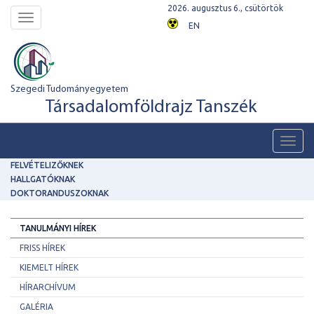
2026. augusztus 6., csütörtök
Toggle
EN
navigation
Szegedi Tudományegyetem
Társadalomföldrajz Tanszék
Toggl
navig
FELVÉTELIZŐKNEK
HALLGATÓKNAK
DOKTORANDUSZOKNAK
TANULMÁNYI HÍREK
FRISS HÍREK
KIEMELT HÍREK
HÍRARCHÍVUM
GALÉRIA