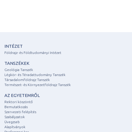
INTÉZET
Földrajz- és Földtudományi Intézet
TANSZÉKEK
Geológia Tanszék
Légkör- és Téradattudomány Tanszék
Társadalomföldrajz Tanszék
Természet- és Környezetföldrajz Tanszék
AZ EGYETEMRŐL
Rektori köszöntő
Bemutatkozás
Szervezeti felépítés
Szabályzatok
Üvegzseb
Alapítványok
Professzori kar