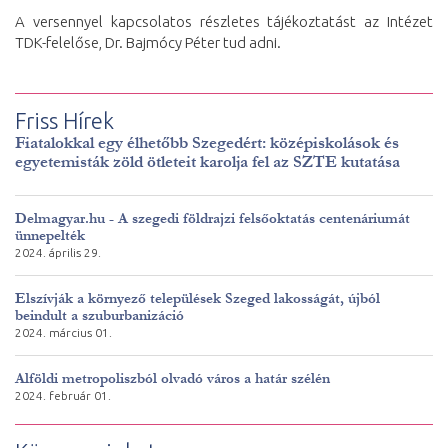
A versennyel kapcsolatos részletes tájékoztatást az Intézet
TDK-felelőse, Dr. Bajmócy Péter tud adni.
Friss Hírek
Fiatalokkal egy élhetőbb Szegedért: középiskolások és
egyetemisták zöld ötleteit karolja fel az SZTE kutatása
Delmagyar.hu - A szegedi földrajzi felsőoktatás centenáriumát
ünnepelték
2024. április 29.
Elszívják a környező települések Szeged lakosságát, újból
beindult a szuburbanizáció
2024. március 01.
Alföldi metropoliszból olvadó város a határ szélén
2024. február 01.