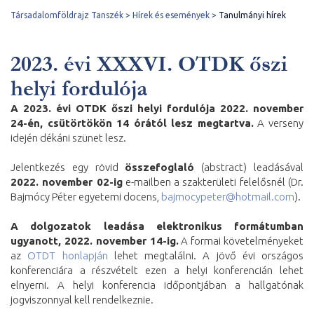
Társadalomföldrajz Tanszék
Hírek és események
Tanulmányi hírek
2023. évi XXXVI. OTDK őszi
helyi fordulója
A 2023. évi OTDK őszi helyi fordulója 2022. november
24-én, csütörtökön 14 órától lesz megtartva.
A verseny
idején dékáni szünet lesz.
Jelentkezés egy rövid
összefoglaló
(abstract) leadásával
2022. november 02-ig
e-mailben a szakterületi felelősnél (Dr.
Bajmócy Péter egyetemi docens,
bajmocypeter@hotmail.com
).
A dolgozatok leadása elektronikus formátumban
ugyanott, 2022. november 14-ig.
A formai követelményeket
az
OTDT honlapján
lehet megtalálni. A jövő évi országos
konferenciára a részvételt ezen a helyi konferencián lehet
elnyerni. A helyi konferencia időpontjában a hallgatónak
jogviszonnyal kell rendelkeznie.