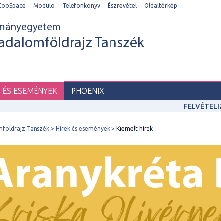
CooSpace
Modulo
Telefonkönyv
Észrevétel
Oldaltérkép
ományegyetem
adalomföldrajz Tanszék
K ÉS ESEMÉNYEK
PHOENIX
FELVÉTEL
mföldrajz Tanszék
Hírek és események
Kiemelt hírek