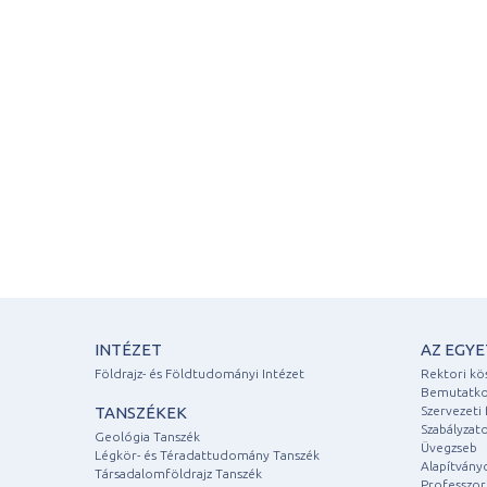
INTÉZET
AZ EGY
Földrajz- és Földtudományi Intézet
Rektori kö
Bemutatko
TANSZÉKEK
Szervezeti 
Szabályzat
Geológia Tanszék
Üvegzseb
Légkör- és Téradattudomány Tanszék
Alapítvány
Társadalomföldrajz Tanszék
Professzori