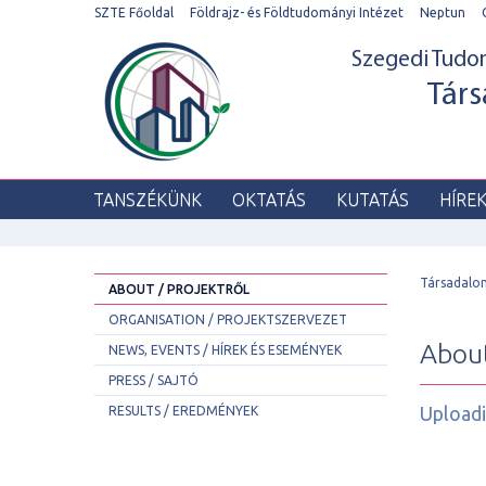
SZTE Főoldal
Földrajz- és Földtudományi Intézet
Neptun
Szegedi Tud
Társ
TANSZÉKÜNK
OKTATÁS
KUTATÁS
HÍRE
Társadalo
ABOUT / PROJEKTRŐL
ORGANISATION / PROJEKTSZERVEZET
About
NEWS, EVENTS / HÍREK ÉS ESEMÉNYEK
PRESS / SAJTÓ
Uploadi
RESULTS / EREDMÉNYEK