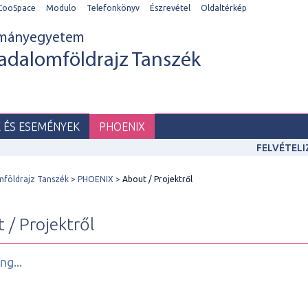
CooSpace
Modulo
Telefonkönyv
Észrevétel
Oldaltérkép
ományegyetem
adalomföldrajz Tanszék
K ÉS ESEMÉNYEK
PHOENIX
FELVÉTEL
mföldrajz Tanszék
PHOENIX
About / Projektről
 / Projektről
ng...