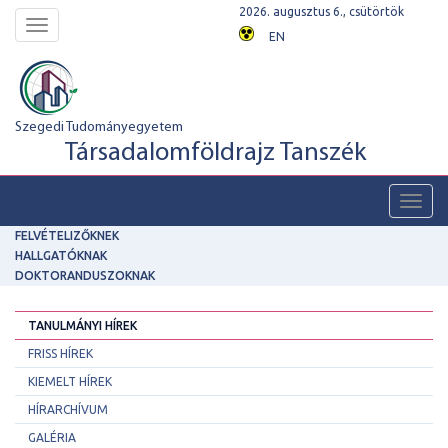
2026. augusztus 6., csütörtök
Toggle
EN
navigation
Szegedi Tudományegyetem
Társadalomföldrajz Tanszék
Toggl
navig
FELVÉTELIZŐKNEK
HALLGATÓKNAK
DOKTORANDUSZOKNAK
TANULMÁNYI HÍREK
FRISS HÍREK
KIEMELT HÍREK
HÍRARCHÍVUM
GALÉRIA