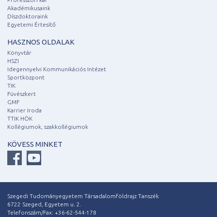
Akadémikusaink
Díszdoktoraink
Egyetemi Értesítő
HASZNOS OLDALAK
Könyvtár
HSZI
Idegennyelvi Kommunikációs Intézet
Sportközpont
TIK
Füvészkert
GMF
Karrier Iroda
TTIK HÖK
Kollégiumok, szakkollégiumok
KÖVESS MINKET
Szegedi Tudományegyetem Társadalomföldrajz Tanszék
6722 Szeged, Egyetem u. 2.
Telefonszám/Fax: +36-62-544-178