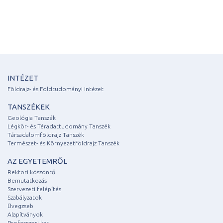
INTÉZET
Földrajz- és Földtudományi Intézet
TANSZÉKEK
Geológia Tanszék
Légkör- és Téradattudomány Tanszék
Társadalomföldrajz Tanszék
Természet- és Környezetföldrajz Tanszék
AZ EGYETEMRŐL
Rektori köszöntő
Bemutatkozás
Szervezeti felépítés
Szabályzatok
Üvegzseb
Alapítványok
Professzori kar