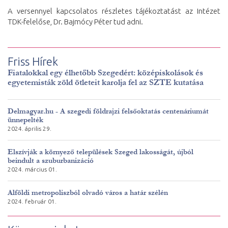
A versennyel kapcsolatos részletes tájékoztatást az Intézet
TDK-felelőse, Dr. Bajmócy Péter tud adni.
Friss Hírek
Fiatalokkal egy élhetőbb Szegedért: középiskolások és
egyetemisták zöld ötleteit karolja fel az SZTE kutatása
Delmagyar.hu - A szegedi földrajzi felsőoktatás centenáriumát
ünnepelték
2024. április 29.
Elszívják a környező települések Szeged lakosságát, újból
beindult a szuburbanizáció
2024. március 01.
Alföldi metropoliszból olvadó város a határ szélén
2024. február 01.