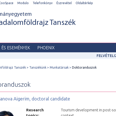
CooSpace
Modulo
Telefonkönyv
Észrevétel
Oldaltérkép
ományegyetem
adalomföldrajz Tanszék
K ÉS ESEMÉNYEK
PHOENIX
FELVÉTEL
mföldrajz Tanszék
Tanszékünk
Munkatársak
Doktoranduszok
oranduszok
anova Aigerim, doctoral candidate
Research
Tourism development in post-soc
topics:
context