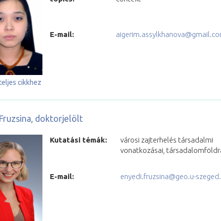
E-mail:
aigerim.assylkhanova@gmail.c
teljes cikkhez
Fruzsina, doktorjelölt
Kutatási témák:
városi zajterhelés társadalmi
vonatkozásai, társadalomföldr
E-mail:
enyedi.fruzsina@geo.u-szeged