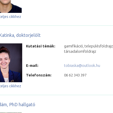
teljes cikkhez
Katinka, doktorjelölt
Kutatási témák:
gamifikáció, településföldrajz
társadalomföldrajz
E-mail:
tobiaska@outlook.hu
Telefonszám:
06 62 343 397
teljes cikkhez
dám, PhD hallgató