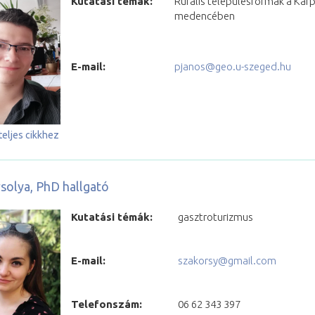
Kutatási témák:
Rurális településformák a Kárp
medencében
E-mail:
pjanos@geo.u-szeged.hu
teljes cikkhez
solya, PhD hallgató
Kutatási témák:
gasztroturizmus
E-mail:
szakorsy@gmail.com
Telefonszám:
06 62 343 397