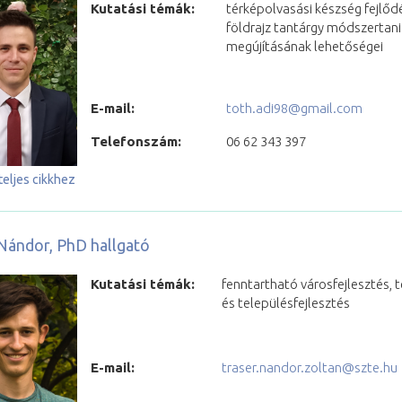
Kutatási témák:
térképolvasási készség fejlőd
földrajz tantárgy módszertani
megújításának lehetőségei
E-mail:
toth.adi98@gmail.com
Telefonszám:
06 62 343 397
teljes cikkhez
Nándor, PhD hallgató
Kutatási témák:
fenntartható városfejlesztés, t
és településfejlesztés
E-mail:
traser.nandor.zoltan@szte.hu