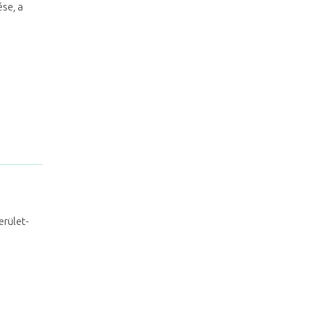
ése, a
erület-