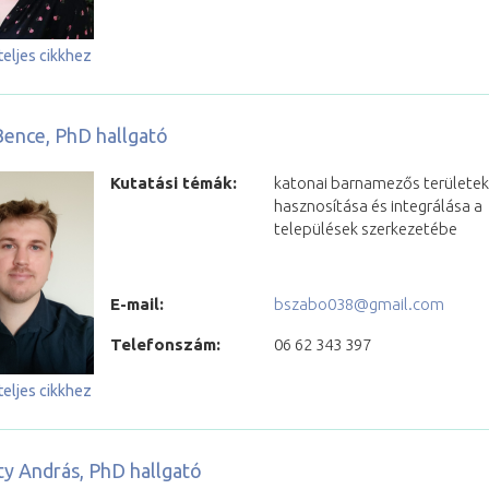
teljes cikkhez
ence, PhD hallgató
Kutatási témák:
katonai barnamezős területe
hasznosítása és integrálása a
települések szerkezetébe
E-mail:
bszabo038@gmail.com
Telefonszám:
06 62 343 397
teljes cikkhez
ity András, PhD hallgató