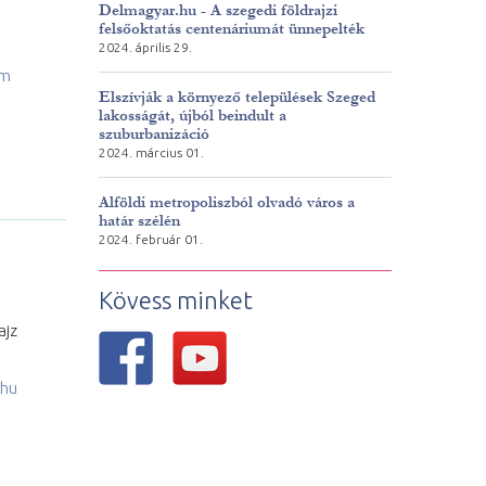
Delmagyar.hu - A szegedi földrajzi
felsőoktatás centenáriumát ünnepelték
2024. április 29.
om
Elszívják a környező települések Szeged
lakosságát, újból beindult a
szuburbanizáció
2024. március 01.
Alföldi metropoliszból olvadó város a
határ szélén
2024. február 01.
Kövess minket
ajz
.hu