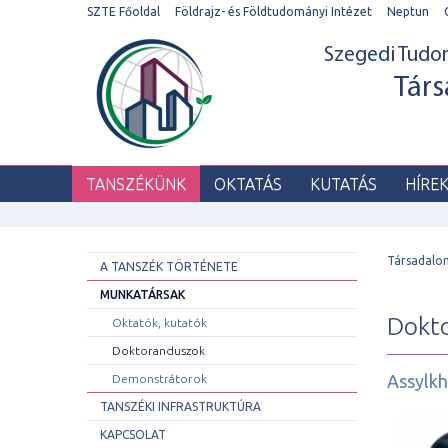
SZTE Főoldal
Földrajz- és Földtudományi Intézet
Neptun
Szegedi Tud
Társ
TANSZÉKÜNK
OKTATÁS
KUTATÁS
HÍRE
Társadalo
A TANSZÉK TÖRTÉNETE
MUNKATÁRSAK
Dokt
Oktatók, kutatók
Doktoranduszok
Assylkh
Demonstrátorok
TANSZÉKI INFRASTRUKTÚRA
KAPCSOLAT