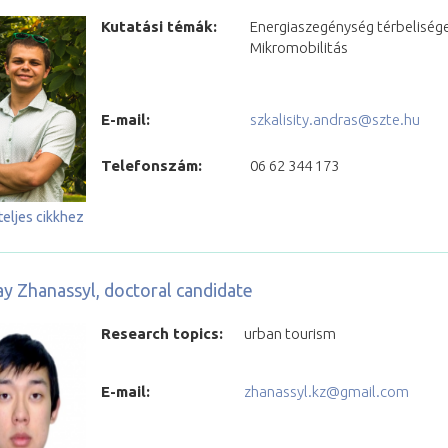
Kutatási témák:
Energiaszegénység térbelisége
Mikromobilitás
E-mail:
szkalisity.andras@szte.hu
Telefonszám:
06 62 344 173
teljes cikkhez
y Zhanassyl, doctoral candidate
Research topics:
urban tourism
E-mail:
zhanassyl.kz@gmail.com