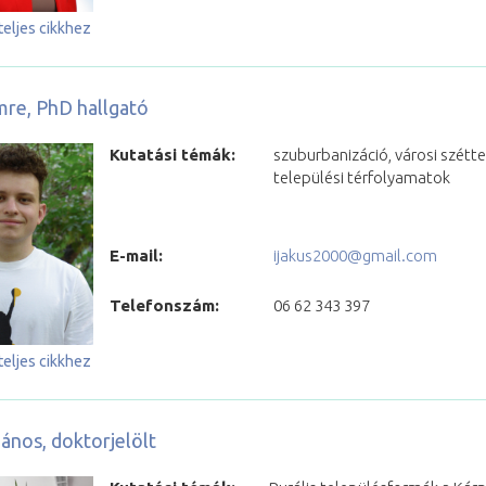
teljes cikkhez
mre, PhD hallgató
Kutatási témák:
szuburbanizáció, városi szétte
települési térfolyamatok
E-mail:
ijakus2000@gmail.com
Telefonszám:
06 62 343 397
teljes cikkhez
János, doktorjelölt