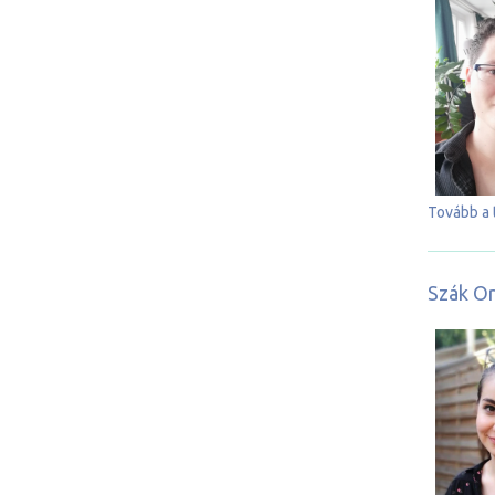
Tovább a 
Szák Or