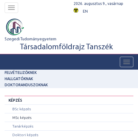
2026. augusztus 9., vasárnap
Toggle
EN
navigation
Szegedi Tudományegyetem
Társadalomföldrajz Tanszék
Toggl
navig
FELVÉTELIZŐKNEK
HALLGATÓKNAK
DOKTORANDUSZOKNAK
KÉPZÉS
BSc képzés
MSc képzés
Tanárképzés
Doktori képzés