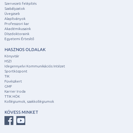
Szervezeti felépítés
Szabályzatok
Üvegzseb
Alapítványok
Professzori kar
Akadémikusaink
Díszdoktoraink
Egyetemi Értesítő
HASZNOS OLDALAK
Könyvtár
HSZI
Idegennyelvi Kommunikációs Intézet
Sportközpont
TIK
Füvészkert
GMF
Karrier Iroda
TTIK HÖK
Kollégiumok, szakkollégiumok
KÖVESS MINKET