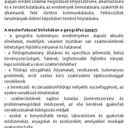
alapján eredeti szakmai megoldások kifejlesztésére, alkalmazására
és e terület kutatására, az eredmények bemutatására, szakértők és
alkalmazók felé történő kommunikálására. Felkészültek
tanulmányaik doktori képzésben történő folytatására.
A mesterfokozat birtokában a geográfus
ismeri
:
- a geográfia tudományos eredményeken alapuló aktuális
elméleteit, modelljeit, valamint tisztában van szakterületének
lehetséges fejlődési irányaival és határaival
- a földrajztudomány általános és specifikus jellemzőit, belső
törvényszerűségeit, határait, legfontosabb fejlődési irányait,
kapcsolódását a rokon szakterületekhez
- a földrajz vizsgálható folyamatait, rendszereit, tudományos
problémáit, erről széles körű szakirodalmi tájékozottsággal
rendelkezik
- a természet- és társadalomföldrajz mélyebb összefüggéseit, az
ezekre vonatkozó elméleteket
- szakterületének sajátos kutatási (ismeretszerzési és
problémamegoldási) módszereit, az elvi kérdések gyakorlati
vonatkozásainak kidolgozási módjait
- azokat a bonyolultabb terepi, laboratóriumi és gyakorlati
módszereket, anyagokat és eszközöket, amelyekkel munkáját
gyakorolni tudja