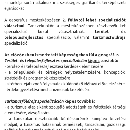
- munkája során alkalmazni a szükséges grafikai és térképészeti
eljárásokat
A geográfus mesterképzésen
2. félévtől lehet specializációt
választani
. Tanszékünkön a mesterképzésben résztvevők két
specializáció közül választhatnak:
terület- és
településfejlesztés
specializáció, valamint
turizmusföldrajz
specializáció.
Az előzőekben ismertetett képességeken túl a geográfus
Terület- és településfejlesztés specializáción
képes
továbbá:
- terület- és településfejlesztési kérdések elemzésére
- a települések és térségek helyzetelemzésére, koncepciók,
stratégiák és programok készítésére
- a térben lejátszódó folyamatok különböző időtávú előrejelzésére
- érdekegyeztetési mechanizmusok kezelésére
Turizmusföldrajz specializáción
képes
továbbá:
- a turizmus alapjaiként szolgáló adottságok és feltételek térségi
elemzésére, vizsgálatára
- a turisztikai desztinációk kérdéskörének komplex kezelési
módjait, a turizmus hatásainak természeti, társadalmi, gazdasági,