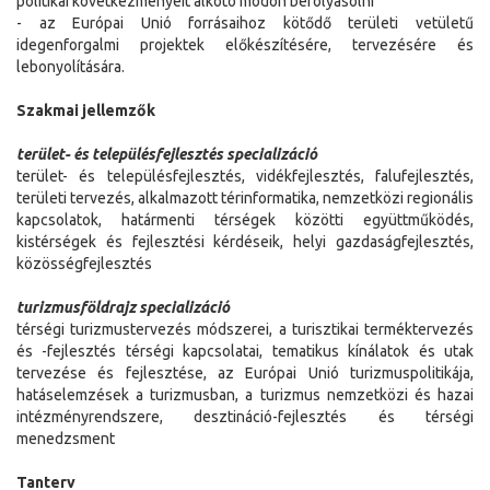
politikai következményeit alkotó módon befolyásolni
- az Európai Unió forrásaihoz kötődő területi vetületű
idegenforgalmi projektek előkészítésére, tervezésére és
lebonyolítására.
Szakmai jellemzők
terület- és településfejlesztés specializáció
terület- és településfejlesztés, vidékfejlesztés, falufejlesztés,
területi tervezés, alkalmazott térinformatika, nemzetközi regionális
kapcsolatok, határmenti térségek közötti együttműködés,
kistérségek és fejlesztési kérdéseik, helyi gazdaságfejlesztés,
közösségfejlesztés
turizmusföldrajz specializáció
térségi turizmustervezés módszerei, a turisztikai terméktervezés
és -fejlesztés térségi kapcsolatai, tematikus kínálatok és utak
tervezése és fejlesztése, az Európai Unió turizmuspolitikája,
hatáselemzések a turizmusban, a turizmus nemzetközi és hazai
intézményrendszere, desztináció-fejlesztés és térségi
menedzsment
Tanterv