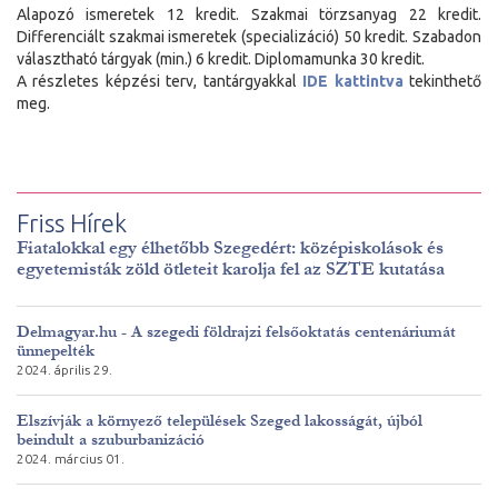
Alapozó ismeretek 12 kredit. Szakmai törzsanyag 22 kredit.
Differenciált szakmai ismeretek (specializáció) 50 kredit. Szabadon
választható tárgyak (min.) 6 kredit. Diplomamunka 30 kredit.
A részletes képzési terv, tantárgyakkal
IDE kattintva
tekinthető
meg.
Friss Hírek
Fiatalokkal egy élhetőbb Szegedért: középiskolások és
egyetemisták zöld ötleteit karolja fel az SZTE kutatása
Delmagyar.hu - A szegedi földrajzi felsőoktatás centenáriumát
ünnepelték
2024. április 29.
Elszívják a környező települések Szeged lakosságát, újból
beindult a szuburbanizáció
2024. március 01.