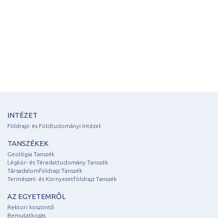
INTÉZET
Földrajz- és Földtudományi Intézet
TANSZÉKEK
Geológia Tanszék
Légkör- és Téradattudomány Tanszék
Társadalomföldrajz Tanszék
Természet- és Környezetföldrajz Tanszék
AZ EGYETEMRŐL
Rektori köszöntő
Bemutatkozás