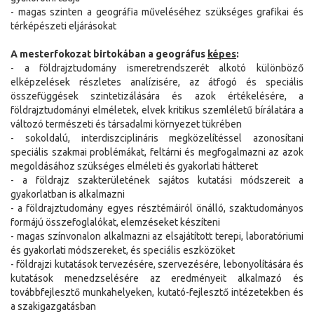
- magas szinten a geográfia műveléséhez szükséges grafikai és
térképészeti eljárásokat
A mesterfokozat birtokában a geográfus
képes
:
- a földrajztudomány ismeretrendszerét alkotó különböző
elképzelések részletes analízisére, az átfogó és speciális
összefüggések szintetizálására és azok értékelésére, a
földrajztudományi elméletek, elvek kritikus szemléletű bírálatára a
változó természeti és társadalmi környezet tükrében
- sokoldalú, interdiszciplináris megközelítéssel azonosítani
speciális szakmai problémákat, feltárni és megfogalmazni az azok
megoldásához szükséges elméleti és gyakorlati hátteret
- a földrajz szakterületének sajátos kutatási módszereit a
gyakorlatban is alkalmazni
- a földrajztudomány egyes résztémáiról önálló, szaktudományos
formájú összefoglalókat, elemzéseket készíteni
- magas színvonalon alkalmazni az elsajátított terepi, laboratóriumi
és gyakorlati módszereket, és speciális eszközöket
- földrajzi kutatások tervezésére, szervezésére, lebonyolítására és
kutatások menedzselésére az eredményeit alkalmazó és
továbbfejlesztő munkahelyeken, kutató-fejlesztő intézetekben és
a szakigazgatásban