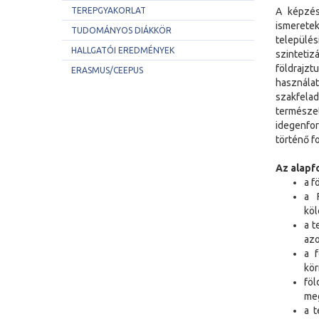
TEREPGYAKORLAT
A képzés
ismerete
TUDOMÁNYOS DIÁKKÖR
települé
HALLGATÓI EREDMÉNYEK
szinteti
földrajz
ERASMUS/CEEPUS
használa
szakfela
természet
idegenfo
történő fo
Az alapf
a f
a 
köl
a t
azo
a f
kör
föl
meg
a t