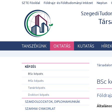
SZTE Főoldal
Földrajz- és Földtudományi Intézet
Neptun
Szegedi Tud
Társ
TANSZÉKÜNK
OKTATÁS
KUTATÁS
HÍRE
Társadalo
KÉPZÉS
BSc képzés
BSc k
MSc képzés
Tanárképzés
Földraj
Doktori képzés
SZAKDOLGOZATOK, DIPLOMAMUNKÁK
Általáno
SZAKMAI GYAKORLAT