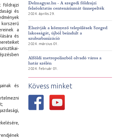
Delmagyar.hu - A szegedi földrajzi
földrajzi
felsőoktatás centenáriumát ünnepelték
dasági és
2024. április 29.
redmények
 korszerű
Elszívják a környező települések Szeged
ereinek a
lakosságát, újból beindult a
lására és
szuburbanizáció
ereteiket
2024. március 01.
risztikai-
képzésben
Alföldi metropoliszból olvadó város a
határ szélén
2024. február 01.
Kövess minket
gainak és
értelmezni
t;
gazdasági,
ékelésére,
 rendjének