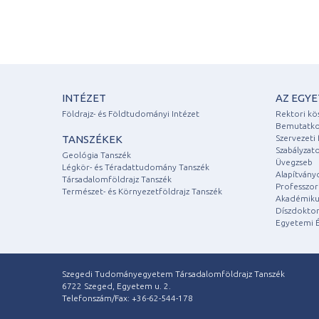
INTÉZET
AZ EGY
Földrajz- és Földtudományi Intézet
Rektori kö
Bemutatko
TANSZÉKEK
Szervezeti 
Szabályzat
Geológia Tanszék
Üvegzseb
Légkör- és Téradattudomány Tanszék
Alapítvány
Társadalomföldrajz Tanszék
Professzori
Természet- és Környezetföldrajz Tanszék
Akadémiku
Díszdoktor
Egyetemi É
Szegedi Tudományegyetem Társadalomföldrajz Tanszék
6722 Szeged, Egyetem u. 2.
Telefonszám/Fax: +36-62-544-178