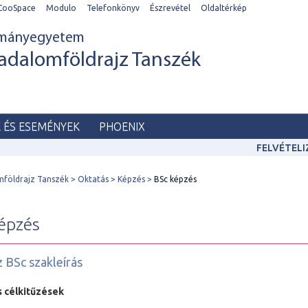
CooSpace
Modulo
Telefonkönyv
Észrevétel
Oldaltérkép
ományegyetem
adalomföldrajz Tanszék
K ÉS ESEMÉNYEK
PHOENIX
FELVÉTEL
mföldrajz Tanszék
Oktatás
Képzés
BSc képzés
épzés
z BSc szakleírás
s célkitűzések