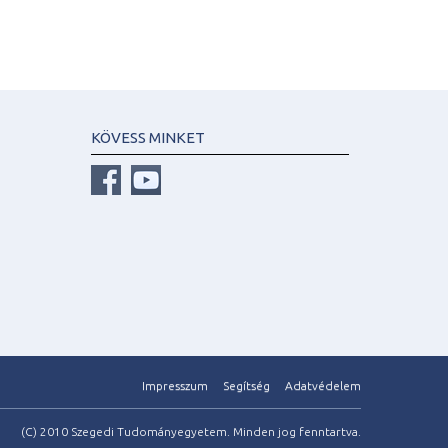
KÖVESS MINKET
Impresszum
Segítség
Adatvédelem
(C) 2010 Szegedi Tudományegyetem. Minden jog fenntartva.