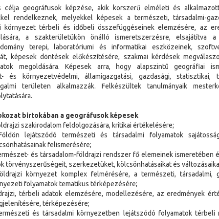
 célja geográfusok képzése, akik korszerű elméleti és alkalmazott 
kkel rendelkeznek, melyekkel képesek a természeti, társadalmi-gaz
si környezet térbeli és időbeli összefüggéseinek elemzésére, az e
zálására, a szakterületükön önálló ismeretszerzésre, elsajátítva a
tudomány terepi, laboratóriumi és informatikai eszközeinek, szoftv
tát, képesek döntések előkészítésére, szakmai kérdések megválaszo
datok megoldására. Képesek arra, hogy alapszintű geográfiai ism
- és környezetvédelmi, államigazgatási, gazdasági, statisztikai, tu
rgalmi területen alkalmazzák. Felkészültek tanulmányaik mester
lytatására.
okozat birtokában a geográfusok képesek
öldrajzi szakirodalom feldolgozására, kritikai értékelésére;
Földön lejátszódó természeti és társadalmi folyamatok sajátossá
csönhatásainak felismerésére;
ermészet- és társadalom-földrajzi rendszer fő elemeinek ismeretében 
k törvényszerűségeit, szerkezetüket, kölcsönhatásaikat és változásaika
öldrajzi környezet komplex felmérésére, a természeti, társadalmi, 
nyezeti folyamatok tematikus térképezésére;
drajzi, térbeli adatok elemzésére, modellezésére, az eredmények ért
jelenítésére, térképezésére;
ermészeti és társadalmi környezetben lejátszódó folyamatok térbeli