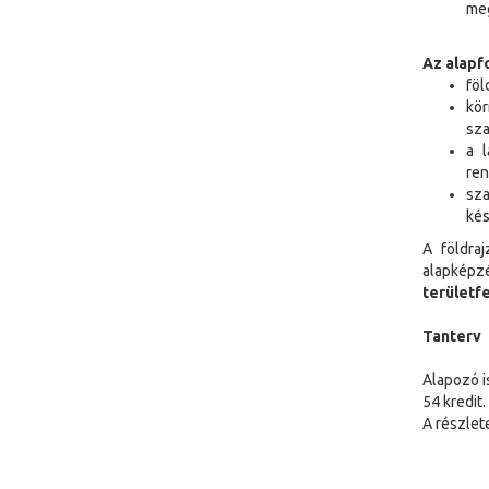
meg
Az alapf
föl
kör
sza
a l
ren
sz
kés
A földra
alapképz
területf
Tanterv
Alapozó i
54 kredit.
A részlet