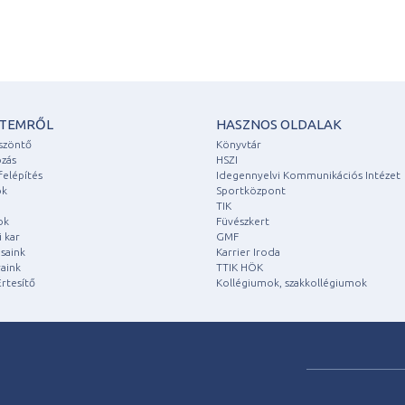
ETEMRŐL
HASZNOS OLDALAK
szöntő
Könyvtár
zás
HSZI
felépítés
Idegennyelvi Kommunikációs Intézet
ok
Sportközpont
TIK
ok
Füvészkert
 kar
GMF
saink
Karrier Iroda
aink
TTIK HÖK
rtesítő
Kollégiumok, szakkollégiumok