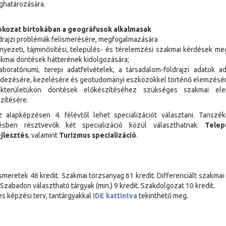
határozására.
okozat birtokában a geográfusok alkalmasak
drajzi problémák felismerésére, megfogalmazására
nyezeti, tájminősítési, település- és térelemzési szakmai kérdések me
kmai döntések hátterének kidolgozására;
aboratóriumi, terepi adatfelvételek, a társadalom-földrajzi adatok a
dezésére, kezelésére és geotudományi eszközökkel történő elemzésér
akterületükön döntések előkészítéséhez szükséges szakmai el
zítésére.
jz alapképzésen 4. félévtől lehet specializációt választani. Tanszé
ésben résztvevők két specializáció közül választhatnak:
Telep
ejlesztés
, valamint
Turizmus specializáció
.
smeretek 46 kredit. Szakmai törzsanyag 61 kredit. Differenciált szakmai
 Szabadon választható tárgyak (min.) 9 kredit. Szakdolgozat 10 kredit.
es képzési terv, tantárgyakkal
IDE kattintva
tekinthető meg.