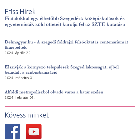
Friss Hírek
Fiatalokkal egy élhetőbb Szegedért: középiskolások és
egyetemisták zöld ötleteit karolja fel az SZTE kutatása
Delmagyar.hu - A szegedi földrajzi felsőoktatás centenáriumát
ünnepelték
2024. április 29.
Elszívják a környező települések Szeged lakosságát, újból
beindult a szuburbanizáció
2024. március 01.
Alföldi metropoliszból olvadó város a határ szélén
2024. február 01.
Kövess minket