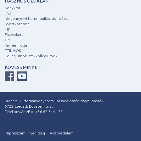
HASZNOS OLDALAK
Könyvtár
HSZI
Idegennyelvi Kommunikációs Intézet
Sportközpont
TIK
Füvészkert
GMF
Karrier Iroda
TTIK HÖK
Kollégiumok, szakkollégiumok
KÖVESS MINKET
Szegedi Tudományegyetem Társadalomföldrajz Tanszék
6722 Szeged, Egyetem u. 2.
Telefonszám/Fax: +36-62-544-178
Impresszum
Segítség
Adatvédelem