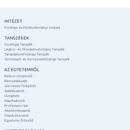
INTÉZET
Földrajz- és Földtudományi Intézet
TANSZÉKEK
Geológia Tanszék
Légkör- és Téradattudomány Tanszék
Társadalomföldrajz Tanszék
Természet- és Környezetföldrajz Tanszék
AZ EGYETEMRŐL
Rektori köszöntő
Bemutatkozás
Szervezeti felépítés
Szabályzatok
Üvegzseb
Alapítványok
Professzori kar
Akadémikusaink
Díszdoktoraink
Egyetemi Értesítő