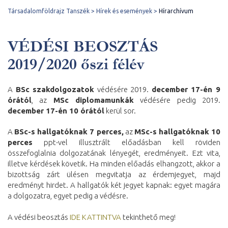
Társadalomföldrajz Tanszék
Hírek és események
Hírarchívum
VÉDÉSI BEOSZTÁS
2019/2020 őszi félév
A
BSc szakdolgozatok
védésére 2019.
december 17-én 9
órától
, az
MSc diplomamunkák
védésére pedig 2019.
december 17-én 10 órától
kerül sor.
A
BSc-s hallgatóknak 7 perces,
az
MSc-s hallgatóknak 10
perces
ppt-vel illusztrált előadásban kell röviden
összefoglalnia dolgozatának lényegét, eredményeit. Ezt vita,
illetve kérdések követik. Ha minden előadás elhangzott, akkor a
bizottság zárt ülésen megvitatja az érdemjegyet, majd
eredményt hirdet. A hallgatók két jegyet kapnak: egyet magára
a dolgozatra, egyet pedig a védésre.
A védési beosztás
IDE KATTINTVA
tekinthető meg!