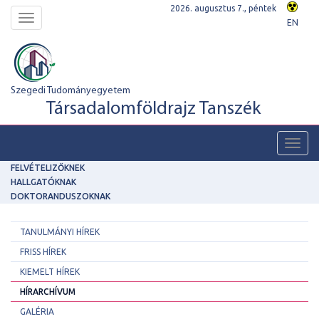
2026. augusztus 7., péntek
Toggle
EN
navigation
Szegedi Tudományegyetem
Társadalomföldrajz Tanszék
Toggl
navig
FELVÉTELIZŐKNEK
HALLGATÓKNAK
DOKTORANDUSZOKNAK
TANULMÁNYI HÍREK
FRISS HÍREK
KIEMELT HÍREK
HÍRARCHÍVUM
GALÉRIA