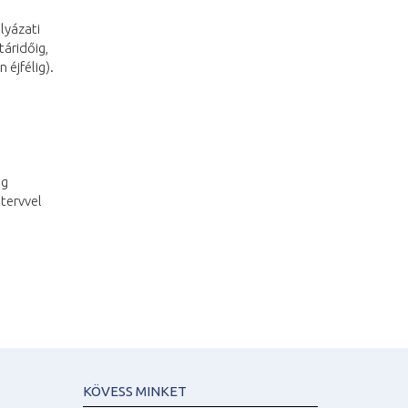
lyázati
áridőig,
 éjfélig).
eg
 tervvel
KÖVESS MINKET