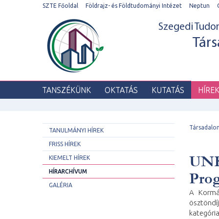
SZTE Főoldal
Földrajz- és Földtudományi Intézet
Neptun
Szegedi Tud
Társ
TANSZÉKÜNK
OKTATÁS
KUTATÁS
HÍRE
Társadalo
TANULMÁNYI HÍREK
FRISS HÍREK
UNK
KIEMELT HÍREK
HÍRARCHÍVUM
Prog
GALÉRIA
A Kormán
ösztöndí
kategória