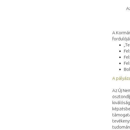
A
A Kormán
fordulój
„Te
Fe
Fe
Fe
Bol
A pályáza
Az Új Ne
ösztöndíj
kiválósá
képzésben
támogatás
tevékenys
tudomány