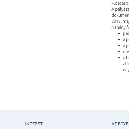
kutatások
A pályáz
dokumentá
2018. máj
Néhány fo
pál
a p
a p
meg
a b
alá
egy
INTÉZET
AZ EGY