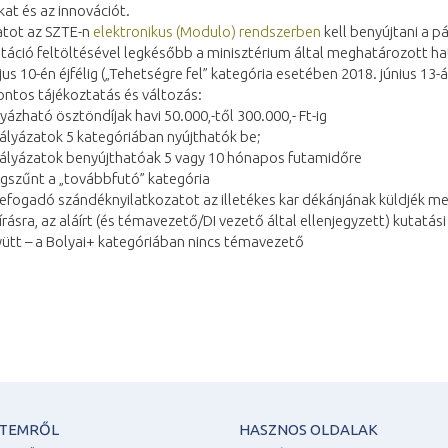
at és az innovációt.
atot az SZTE-n
elektronikus (Modulo) rendszerben
kell benyújtani a pá
ció feltöltésével legkésőbb a minisztérium által meghatározott hat
us 10-én éjfélig („Tehetségre fel” kategória esetében 2018. június 13-án
ntos tájékoztatás és változás:
yázható ösztöndíjak havi 50.000,-től 300.000,- Ft-ig
ályázatok 5 kategóriában nyújthatók be;
ályázatok benyújthatóak 5 vagy 10 hónapos futamidőre
szűnt a „továbbfutó” kategória
efogadó szándéknyilatkozatot az illetékes kar dékánjának küldjék m
írásra, az aláírt (és témavezető/DI vezető által ellenjegyzett) kutatási
ütt – a Bolyai+ kategóriában nincs témavezető
ETEMRŐL
HASZNOS OLDALAK