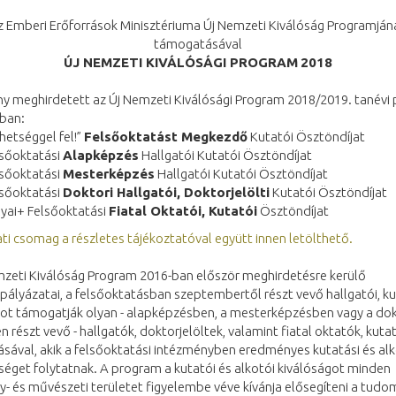
z Emberi Erőforrások Minisztériuma Új Nemzeti Kiválóság Programján
támogatásával
ÚJ NEMZETI KIVÁLÓSÁGI PROGRAM
2018
y meghirdetett az Új Nemzeti Kiválósági Program 2018/2019. tanévi 
ában:
hetséggel fel!”
Felsőoktatást Megkezdő
Kutatói Ösztöndíjat
lsőoktatási
Alapképzés
Hallgatói Kutatói Ösztöndíjat
lsőoktatási
Mesterképzés
Hallgatói Kutatói Ösztöndíjat
lsőoktatási
Doktori Hallgatói, Doktorjelölti
Kutatói Ösztöndíjat
yai+ Felsőoktatási
Fiatal Oktatói, Kutatói
Ösztöndíjat
ti csomag a részletes tájékoztatóval együtt innen letölthető.
mzeti Kiválóság Program 2016-ban először meghirdetésre kerülő
pályázatai, a felsőoktatásban szeptembertől részt vevő hallgatói, ku
got támogatják olyan - alapképzésben, a mesterképzésben vagy a dok
 részt vevő - hallgatók, doktorjelöltek, valamint fiatal oktatók, kuta
ával, akik a felsőoktatási intézményben eredményes kutatási és alk
éget folytatnak. A program a kutatói és alkotói kiválóságot minden
- és művészeti területet figyelembe véve kívánja elősegíteni a tud