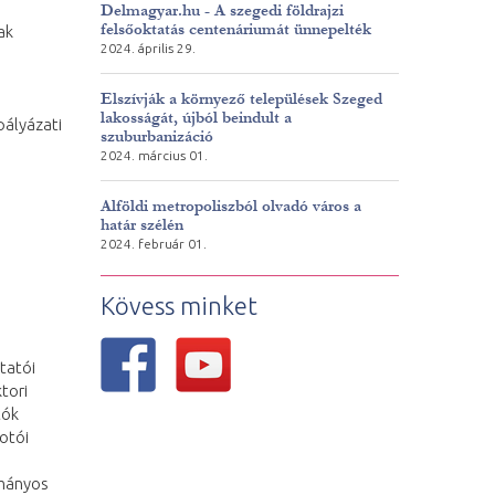
Delmagyar.hu - A szegedi földrajzi
felsőoktatás centenáriumát ünnepelték
ak
2024. április 29.
Elszívják a környező települések Szeged
lakosságát, újból beindult a
pályázati
szuburbanizáció
2024. március 01.
Alföldi metropoliszból olvadó város a
határ szélén
2024. február 01.
Kövess minket
tatói
tori
tók
otói
ományos