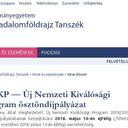
CooSpace
Modulo
Telefonkönyv
Észrevétel
Oldaltérkép
ományegyetem
adalomföldrajz Tanszék
K ÉS ESEMÉNYEK
PHOENIX
FELVÉTEL
mföldrajz Tanszék
Hírek és események
Hírarchívum
P — Új Nemzeti Kiválósági
ram ösztöndíjpályázat
y által meghirdetett Új Nemzeti Kiválósági Program 2018/201
jpályázatainak benyújtására
2018. május 10-én éjfélig
(„Tehets
 esetében 2018. június 13-án éjfélig) van lehetőség.