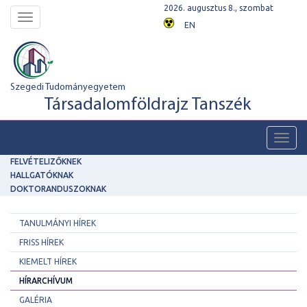
2026. augusztus 8., szombat
Toggle
EN
navigation
Szegedi Tudományegyetem
Társadalomföldrajz Tanszék
Toggl
navig
FELVÉTELIZŐKNEK
HALLGATÓKNAK
DOKTORANDUSZOKNAK
TANULMÁNYI HÍREK
FRISS HÍREK
KIEMELT HÍREK
HÍRARCHÍVUM
GALÉRIA