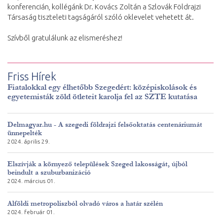
konferencián, kollégánk Dr. Kovács Zoltán a Szlovák Földrajzi
Társaság tiszteleti tagságáról szóló oklevelet vehetett át.
Szívből gratulálunk az elismeréshez!
Friss Hírek
Fiatalokkal egy élhetőbb Szegedért: középiskolások és
egyetemisták zöld ötleteit karolja fel az SZTE kutatása
Delmagyar.hu - A szegedi földrajzi felsőoktatás centenáriumát
ünnepelték
2024. április 29.
Elszívják a környező települések Szeged lakosságát, újból
beindult a szuburbanizáció
2024. március 01.
Alföldi metropoliszból olvadó város a határ szélén
2024. február 01.