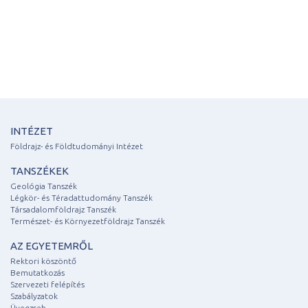
INTÉZET
Földrajz- és Földtudományi Intézet
TANSZÉKEK
Geológia Tanszék
Légkör- és Téradattudomány Tanszék
Társadalomföldrajz Tanszék
Természet- és Környezetföldrajz Tanszék
AZ EGYETEMRŐL
Rektori köszöntő
Bemutatkozás
Szervezeti felépítés
Szabályzatok
Üvegzseb