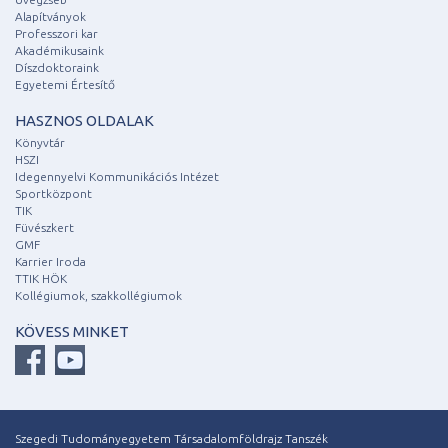
Alapítványok
Professzori kar
Akadémikusaink
Díszdoktoraink
Egyetemi Értesítő
HASZNOS OLDALAK
Könyvtár
HSZI
Idegennyelvi Kommunikációs Intézet
Sportközpont
TIK
Füvészkert
GMF
Karrier Iroda
TTIK HÖK
Kollégiumok, szakkollégiumok
KÖVESS MINKET
Szegedi Tudományegyetem Társadalomföldrajz Tanszék