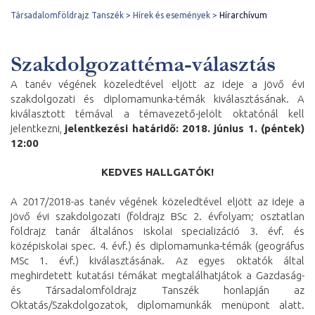
Társadalomföldrajz Tanszék
Hírek és események
Hírarchívum
Szakdolgozattéma-választás
A tanév végének közeledtével eljött az ideje a jövő évi
szakdolgozati és diplomamunka-témák kiválasztásának. A
kiválasztott témával a témavezető-jelölt oktatónál kell
jelentkezni,
jelentkezési határidő: 2018. június 1. (péntek)
12:00
KEDVES HALLGATÓK!
A 2017/2018-as tanév végének közeledtével eljött az ideje a
jövő évi szakdolgozati (földrajz BSc 2. évfolyam; osztatlan
földrajz tanár általános iskolai specializáció 3. évf. és
középiskolai spec. 4. évf.) és diplomamunka-témák (geográfus
MSc 1. évf.) kiválasztásának. Az egyes oktatók által
meghirdetett kutatási témákat megtalálhatjátok a Gazdaság-
és Társadalomföldrajz Tanszék honlapján az
Oktatás/Szakdolgozatok, diplomamunkák menüpont alatt.