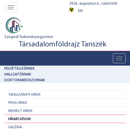
2026. augusztus 6., csütörtök
Toggle
EN
navigation
Szegedi Tudományegyetem
Társadalomföldrajz Tanszék
Toggl
navig
FELVÉTELIZŐKNEK
HALLGATÓKNAK
DOKTORANDUSZOKNAK
TANULMÁNYI HÍREK
FRISS HÍREK
KIEMELT HÍREK
HÍRARCHÍVUM
GALÉRIA