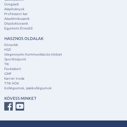
Üvegzseb
Alapítványok
Professzori kar
Akadémikusaink
Díszdoktoraink
Egyetemi Értesítő
HASZNOS OLDALAK
Könyvtár
HSZI
Idegennyelvi Kommunikációs Intézet
Sportközpont
TIK
Füvészkert
GMF
Karrier Iroda
TTIK HÖK
Kollégiumok, szakkollégiumok
KÖVESS MINKET