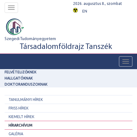
2026. augusztus 8., szombat
Toggle
EN
navigation
Szegedi Tudományegyetem
Társadalomföldrajz Tanszék
Toggl
navig
FELVÉTELIZŐKNEK
HALLGATÓKNAK
DOKTORANDUSZOKNAK
TANULMÁNYI HÍREK
FRISS HÍREK
KIEMELT HÍREK
HÍRARCHÍVUM
GALÉRIA