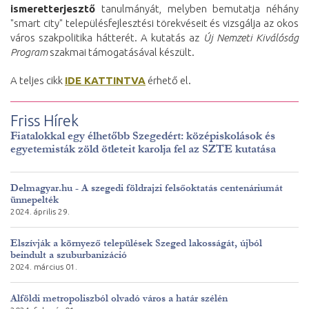
ismeretterjesztő
tanulmányát, melyben bemutatja néhány
"smart city" településfejlesztési törekvéseit és vizsgálja az okos
város szakpolitika hátterét. A kutatás az
Új Nemzeti Kiválóság
Program
szakmai támogatásával készült.
A teljes cikk
IDE KATTINTVA
érhető el.
Friss Hírek
Fiatalokkal egy élhetőbb Szegedért: középiskolások és
egyetemisták zöld ötleteit karolja fel az SZTE kutatása
Delmagyar.hu - A szegedi földrajzi felsőoktatás centenáriumát
ünnepelték
2024. április 29.
Elszívják a környező települések Szeged lakosságát, újból
beindult a szuburbanizáció
2024. március 01.
Alföldi metropoliszból olvadó város a határ szélén