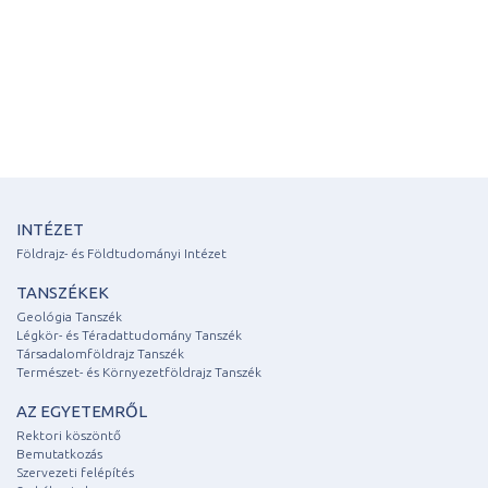
INTÉZET
Földrajz- és Földtudományi Intézet
TANSZÉKEK
Geológia Tanszék
Légkör- és Téradattudomány Tanszék
Társadalomföldrajz Tanszék
Természet- és Környezetföldrajz Tanszék
AZ EGYETEMRŐL
Rektori köszöntő
Bemutatkozás
Szervezeti felépítés