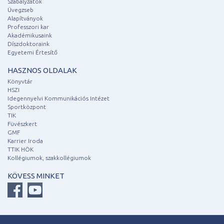
Szabályzatok
Üvegzseb
Alapítványok
Professzori kar
Akadémikusaink
Díszdoktoraink
Egyetemi Értesítő
HASZNOS OLDALAK
Könyvtár
HSZI
Idegennyelvi Kommunikációs Intézet
Sportközpont
TIK
Füvészkert
GMF
Karrier Iroda
TTIK HÖK
Kollégiumok, szakkollégiumok
KÖVESS MINKET