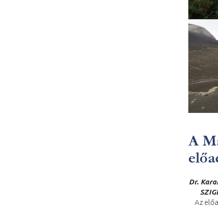
A Ma
előa
Dr. Kara
SZIG
Az előa