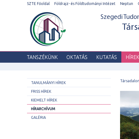
SZTE Főoldal
Földrajz- és Földtudományi Intézet
Neptun
Szegedi Tud
Társ
TANSZÉKÜNK
OKTATÁS
KUTATÁS
HÍRE
Társadalo
TANULMÁNYI HÍREK
FRISS HÍREK
KIEMELT HÍREK
HÍRARCHÍVUM
GALÉRIA