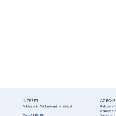
INTÉZET
AZ EGY
Földrajz- és Földtudományi Intézet
Rektori kö
Bemutatko
TANSZÉKEK
Szervezeti 