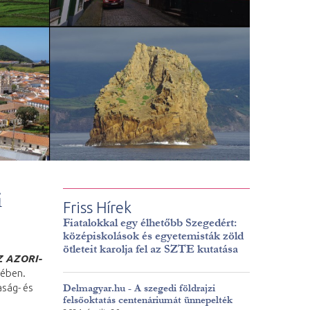
i
Friss Hírek
Fiatalokkal egy élhetőbb Szegedért:
középiskolások és egyetemisták zöld
ötleteit karolja fel az SZTE kutatása
 AZORI-
sében.
aság- és
Delmagyar.hu - A szegedi földrajzi
felsőoktatás centenáriumát ünnepelték