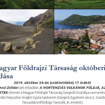
gyar Földrajzi Társaság október
dása
2019. október 24-én (csütörtökön) 17 órától
ncsi Zoltán
tart előadást
A HORTENZIÁS VULKÁNOK FÖLDJE, AZ
ETEK
címmel a Magyar Földrajzi Társaság Szegedi Osztálya szervezé
dás helyszíne: Krajkó Gyula tanterem (Szeged, Egyetem utca 2. Gazd
Társadalomföldrajz Tanszék, III. emelet)