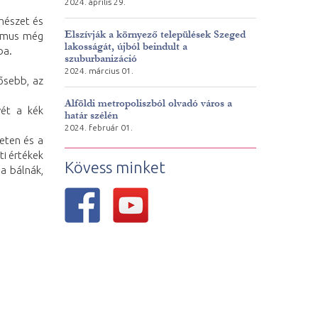
2024. április 29.
rmészet és
Elszívják a környező települések Szeged
izmus még
lakosságát, újból beindult a
ba.
szuburbanizáció
2024. március 01.
ősebb, az
Alföldi metropoliszból olvadó város a
vét a kék
határ szélén
2024. február 01.
eten és a
ti értékek
Kövess minket
a bálnák,