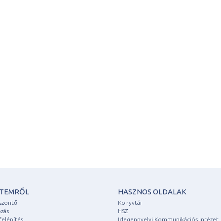
ETEMRŐL
HASZNOS OLDALAK
szöntő
Könyvtár
zás
HSZI
felépítés
Idegennyelvi Kommunikációs Intézet