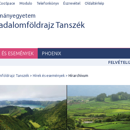
CooSpace
Modulo
Telefonkönyv
Észrevétel
Oldaltérkép
ományegyetem
adalomföldrajz Tanszék
K ÉS ESEMÉNYEK
PHOENIX
FELVÉTEL
mföldrajz Tanszék
Hírek és események
Hírarchívum