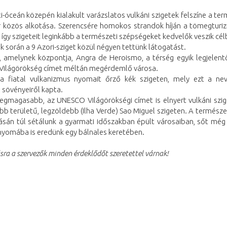
i-óceán közepén kialakult varázslatos vulkáni szigetek felszíne a te
 közös alkotása. Szerencsére homokos strandok híján a tömegtur
, így szigeteit leginkább a természeti szépségeket kedvelők veszik cél
 során a 9 Azori-sziget közül négyen tettünk látogatást.
n, amelynek központja, Angra de Heroismo, a térség egyik legjelent
ilágörökség címet méltán megérdemlő városa.
, a fiatal vulkanizmus nyomait őrző kék szigeten, mely ezt a ne
 sövényeiről kapta.
 legmagasabb, az UNESCO Világörökségi címet is elnyert vulkáni szig
b területű, legzöldebb (Ilha Verde) Sao Miguel szigeten. A természe
sán túl sétálunk a gyarmati időszakban épült városaiban, sőt még 
 nyomába is eredünk egy bálnales keretében.
sra a szervezők minden érdeklődőt szeretettel várnak!