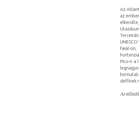
Az Atlant
az ember
elkerülte
Utazásunk
Terceirá
UNESCO V
Faial-on
hortenzia
Pico-n a
legnagyob
bemutatá
delfinek
Az előadá