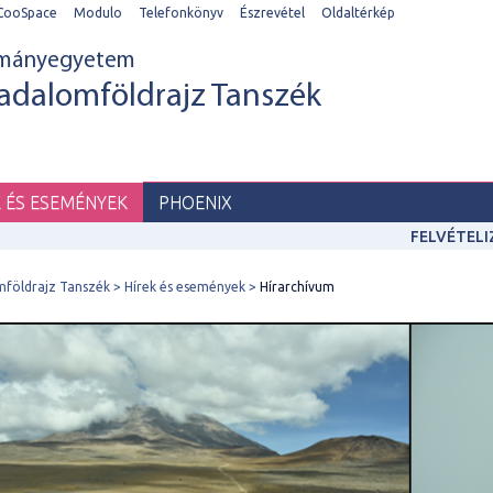
CooSpace
Modulo
Telefonkönyv
Észrevétel
Oldaltérkép
ományegyetem
adalomföldrajz Tanszék
K ÉS ESEMÉNYEK
PHOENIX
FELVÉTEL
mföldrajz Tanszék
Hírek és események
Hírarchívum