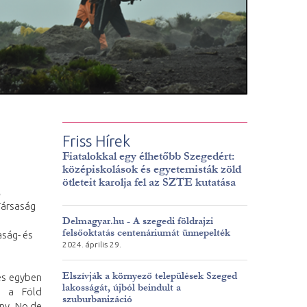
Friss Hírek
Fiatalokkal egy élhetőbb Szegedért:
középiskolások és egyetemisták zöld
ötleteit karolja fel az SZTE kutatása
A
Társaság
Delmagyar.hu - A szegedi földrajzi
felsőoktatás centenáriumát ünnepelték
aság- és
2024. április 29.
Elszívják a környező települések Szeged
és egyben
lakosságát, újból beindult a
, a Föld
szuburbanizáció
ny. No de