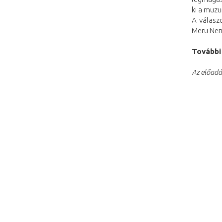
ki a muz
A válasz
Meru Nemz
További
Az előadá