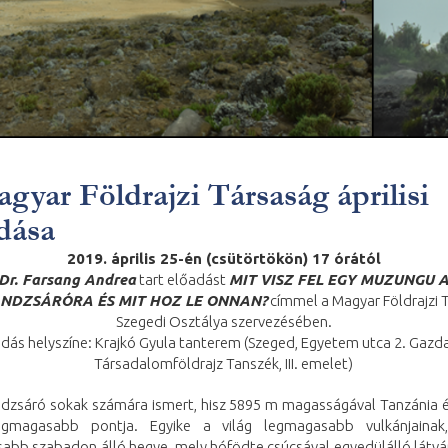
gyar Földrajzi Társaság áprilisi
dása
2019. április 25-én (csütörtökön) 17 órától
Dr. Farsang Andrea
tart előadást
MIT VISZ FEL EGY MUZUNGU 
ANDZSÁRÓRA ÉS MIT HOZ LE ONNAN?
címmel a Magyar Földrajzi 
Szegedi Osztálya szervezésében.
dás helyszíne: Krajkó Gyula tanterem (Szeged, Egyetem utca 2. Gazd
Társadalomföldrajz Tanszék, III. emelet)
ndzsáró sokak számára ismert, hisz 5895 m magasságával Tanzánia 
legmagasabb pontja. Egyike a világ legmagasabb vulkánjainak
abb szabadon álló hegye, mely hófödte csúcsával egyedülálló látvá