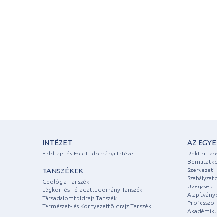
INTÉZET
AZ EGY
Földrajz- és Földtudományi Intézet
Rektori kö
Bemutatko
TANSZÉKEK
Szervezeti 
Szabályzat
Geológia Tanszék
Üvegzseb
Légkör- és Téradattudomány Tanszék
Alapítvány
Társadalomföldrajz Tanszék
Professzori
Természet- és Környezetföldrajz Tanszék
Akadémiku