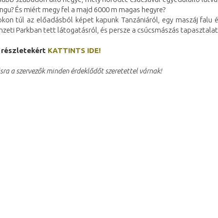
ungu? És miért megy fel a majd 6000 m magas hegyre?
okon túl az előadásból képet kapunk Tanzániáról, egy maszáj falu él
eti Parkban tett látogatásról, és persze a csúcsmászás tapasztalata
 részletekért
KATTINTS IDE!
sra a szervezők minden érdeklődőt szeretettel várnak!