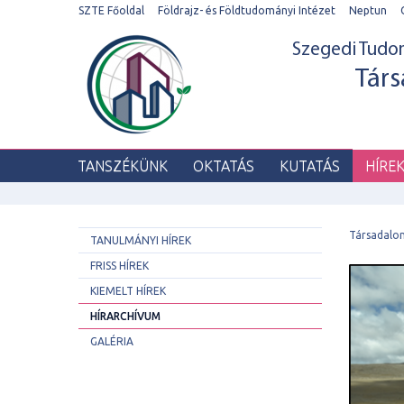
SZTE Főoldal
Földrajz- és Földtudományi Intézet
Neptun
Szegedi Tud
Társ
TANSZÉKÜNK
OKTATÁS
KUTATÁS
HÍRE
Társadalo
TANULMÁNYI HÍREK
FRISS HÍREK
KIEMELT HÍREK
HÍRARCHÍVUM
GALÉRIA