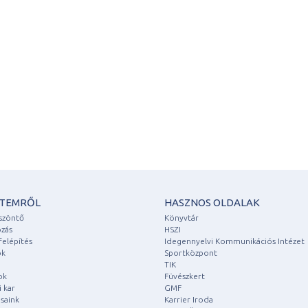
ETEMRŐL
HASZNOS OLDALAK
szöntő
Könyvtár
zás
HSZI
felépítés
Idegennyelvi Kommunikációs Intézet
ok
Sportközpont
TIK
ok
Füvészkert
 kar
GMF
saink
Karrier Iroda