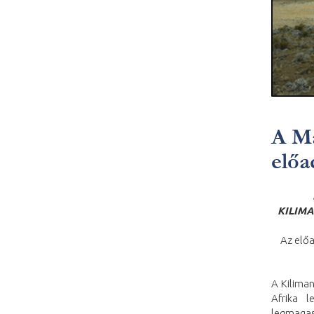
A Ma
előa
KILIM
Az előa
A Kilima
Afrika 
legmagas