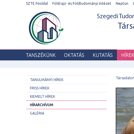
SZTE Főoldal
Földrajz- és Földtudományi Intézet
Neptun
Szegedi Tud
Társ
TANSZÉKÜNK
OKTATÁS
KUTATÁS
HÍRE
Társadalo
TANULMÁNYI HÍREK
FRISS HÍREK
KIEMELT HÍREK
HÍRARCHÍVUM
GALÉRIA