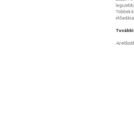
legszebb,
Többek kö
előadása,
További
Az előadá