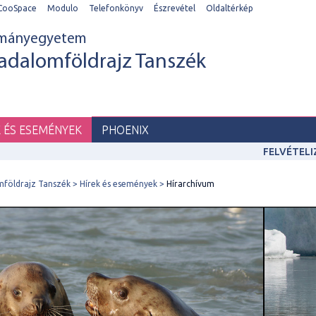
CooSpace
Modulo
Telefonkönyv
Észrevétel
Oldaltérkép
ományegyetem
adalomföldrajz Tanszék
K ÉS ESEMÉNYEK
PHOENIX
FELVÉTEL
mföldrajz Tanszék
Hírek és események
Hírarchívum