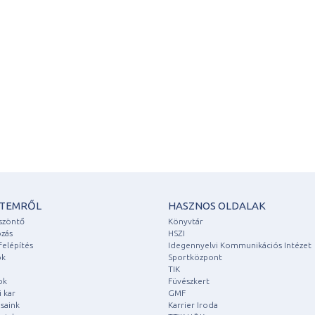
ETEMRŐL
HASZNOS OLDALAK
szöntő
Könyvtár
zás
HSZI
felépítés
Idegennyelvi Kommunikációs Intézet
ok
Sportközpont
TIK
ok
Füvészkert
 kar
GMF
saink
Karrier Iroda