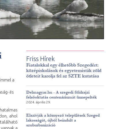
i
Friss Hírek
Fiatalokkal egy élhetőbb Szegedért:
középiskolások és egyetemisták zöld
ötleteit karolja fel az SZTE kutatása
ímmel a
aság- és
Delmagyar.hu - A szegedi földrajzi
felsőoktatás centenáriumát ünnepelték
2024. április 29.
hatalmas
Elszívják a környező települések Szeged
don, ahol
lakosságát, újból beindult a
 található
szuburbanizáció
 vannak a