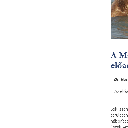
A Ma
előa
Dr. Kar
Az előa
Sok szem
területe
háborítat
Észak-Am