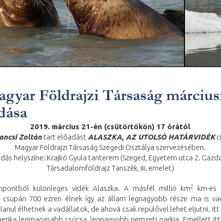
gyar Földrajzi Társaság március
dása
2019. március 21-én (csütörtökön) 17 órától
ancsi Zoltán
tart előadást
ALASZKA, AZ UTOLSÓ HATÁRVIDÉK
c
Magyar Földrajzi Társaság Szegedi Osztálya szervezésében.
dás helyszíne: Krajkó Gyula tanterem (Szeged, Egyetem utca 2. Gazd
Társadalomföldrajz Tanszék, III. emelet)
2
pontból különleges vidék Alaszka. A másfél millió km
km-es 
n csupán 700 ezren élnek így az állam legnagyobb része ma is va
lanul élhetnek a vadállatok, de ahová csak repülővel lehet eljutni. Itt
erika legmagasabb csúcsa, legnagyobb nemzeti parkja. Emellett itt