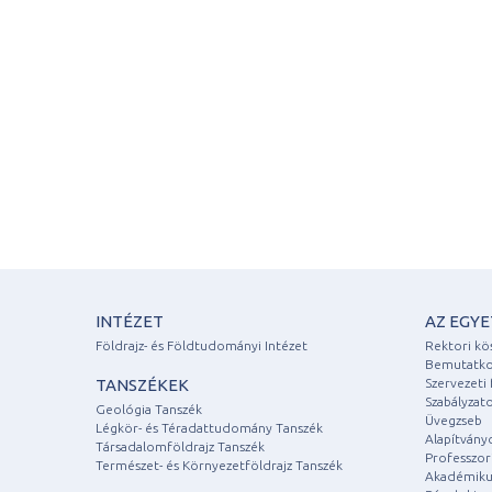
INTÉZET
AZ EGY
Földrajz- és Földtudományi Intézet
Rektori kö
Bemutatko
TANSZÉKEK
Szervezeti 
Szabályzat
Geológia Tanszék
Üvegzseb
Légkör- és Téradattudomány Tanszék
Alapítvány
Társadalomföldrajz Tanszék
Professzori
Természet- és Környezetföldrajz Tanszék
Akadémiku