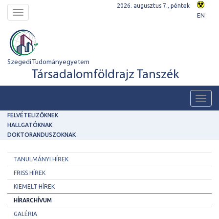
2026. augusztus 7., péntek
Toggle
EN
navigation
Szegedi Tudományegyetem
Társadalomföldrajz Tanszék
Toggl
navig
FELVÉTELIZŐKNEK
HALLGATÓKNAK
DOKTORANDUSZOKNAK
TANULMÁNYI HÍREK
FRISS HÍREK
KIEMELT HÍREK
HÍRARCHÍVUM
GALÉRIA