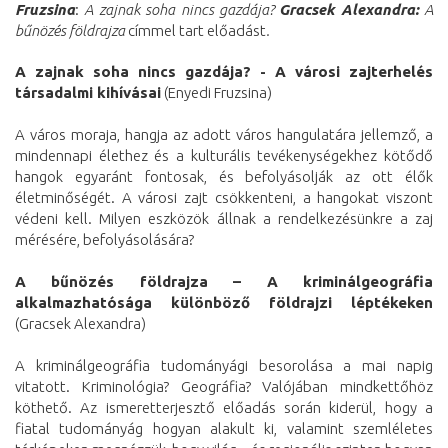
Fruzsina
:
A zajnak soha nincs gazdája?
Gracsek Alexandra:
A
bűnözés földrajza
címmel tart előadást
.
A zajnak soha nincs gazdája? - A városi zajterhelés
társadalmi kihívásai
(Enyedi Fruzsina)
A város moraja, hangja az adott város hangulatára jellemző, a
mindennapi élethez és a kulturális tevékenységekhez kötődő
hangok egyaránt fontosak, és befolyásolják az ott élők
életminőségét. A városi zajt csökkenteni, a hangokat viszont
védeni kell. Milyen eszközök állnak a rendelkezésünkre a zaj
mérésére, befolyásolására?
A bűnözés földrajza – A kriminálgeográfia
alkalmazhatósága különböző földrajzi léptékeken
(Gracsek Alexandra)
A kriminálgeográfia tudományági besorolása a mai napig
vitatott. Kriminológia? Geográfia? Valójában mindkettőhöz
köthető. Az ismeretterjesztő előadás során kiderül, hogy a
fiatal tudományág hogyan alakult ki, valamint szemléletes