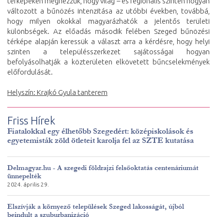
térképeken megnézzük, hogy világ – és regionális szinten hogyan
változott a bűnözés intenzitása az utóbbi években, továbbá,
hogy milyen okokkal magyarázhatók a jelentős területi
különbségek. Az előadás második felében Szeged bűnözési
térképe alapján keressük a választ arra a kérdésre, hogy helyi
szinten a településszerkezet sajátosságai hogyan
befolyásolhatják a közterületen elkövetett bűncselekmények
előfordulását.
Helyszín: Krajkó Gyula tanterem
Friss Hírek
Fiatalokkal egy élhetőbb Szegedért: középiskolások és
egyetemisták zöld ötleteit karolja fel az SZTE kutatása
Delmagyar.hu - A szegedi földrajzi felsőoktatás centenáriumát
ünnepelték
2024. április 29.
Elszívják a környező települések Szeged lakosságát, újból
beindult a szuburbanizáció