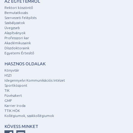
AZ EGYETEMRŐL
Rektori köszöntő
Bemutatkozás
Szervezeti felépítés
Szabályzatok
Üvegzseb
Alapítványok
Professzori kar
Akadémikusaink
Díszdoktoraink
Egyetemi Értesítő
HASZNOS OLDALAK
Könyvtár
HSZI
Idegennyelvi Kommunikációs Intézet
Sportközpont
TIK
Füvészkert
GMF
Karrier Iroda
TTIK HÖK
Kollégiumok, szakkollégiumok
KÖVESS MINKET