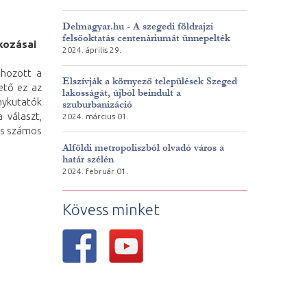
Delmagyar.hu - A szegedi földrajzi
felsőoktatás centenáriumát ünnepelték
kozásai
2024. április 29.
 hozott a
Elszívják a környező települések Szeged
ető ez az
lakosságát, újból beindult a
nykutatók
szuburbanizáció
 választ,
2024. március 01.
és számos
Alföldi metropoliszból olvadó város a
határ szélén
2024. február 01.
Kövess minket