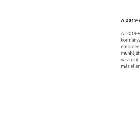
A 2019-
A 2019-e
kormányz
eredmény
munkájáh
valamint
más ellen