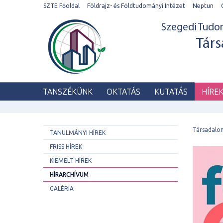
SZTE Főoldal
Földrajz- és Földtudományi Intézet
Neptun
Szegedi Tud
Társ
TANSZÉKÜNK
OKTATÁS
KUTATÁS
HÍRE
Társadalo
TANULMÁNYI HÍREK
FRISS HÍREK
KIEMELT HÍREK
HÍRARCHÍVUM
GALÉRIA