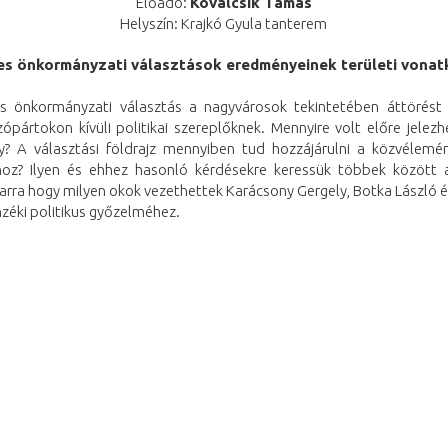
Előadó:
Kovalcsik Tamás
Helyszín: Krajkó Gyula tanterem
es önkormányzati választások eredményeinek területi vonat
s önkormányzati választás a nagyvárosok tekintetében áttörést
ópártokon kívüli politikai szereplőknek. Mennyire volt előre jelezh
? A választási földrajz mennyiben tud hozzájárulni a közvélemé
oz? Ilyen és ehhez hasonló kérdésekre keressük többek között a
 arra hogy milyen okok vezethettek Karácsony Gergely, Botka László 
zéki politikus győzelméhez.