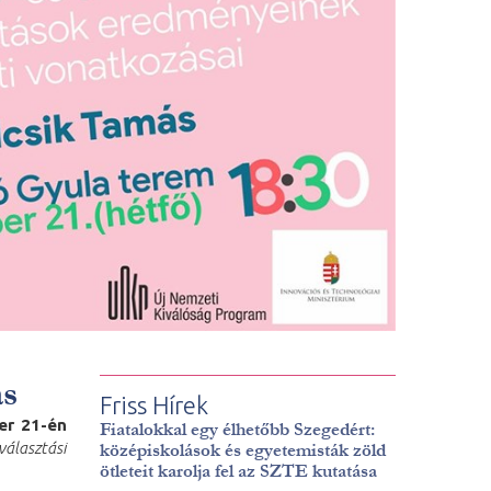
ás
Friss Hírek
er 21-én
Fiatalokkal egy élhetőbb Szegedért:
választási
középiskolások és egyetemisták zöld
ötleteit karolja fel az SZTE kutatása