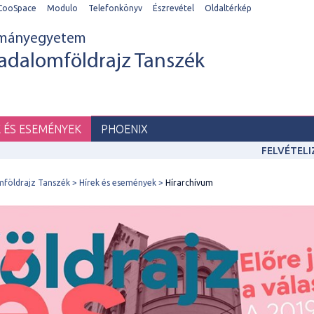
CooSpace
Modulo
Telefonkönyv
Észrevétel
Oldaltérkép
ományegyetem
adalomföldrajz Tanszék
K ÉS ESEMÉNYEK
PHOENIX
FELVÉTEL
mföldrajz Tanszék
Hírek és események
Hírarchívum