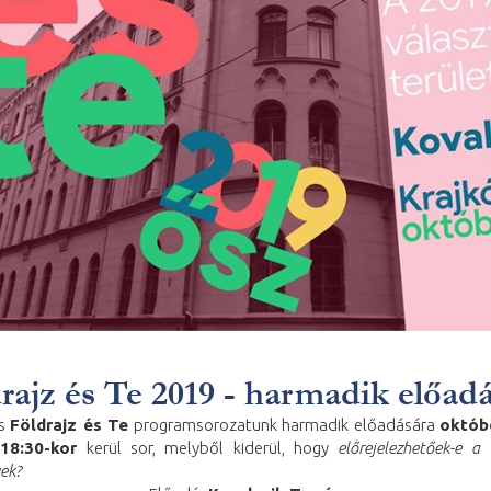
rajz és Te 2019 - harmadik előad
es
Földrajz és Te
programsorozatunk harmadik előadására
októb
)
18:30-kor
kerül sor, melyből kiderül, hogy
előrejelezhetőek-e a 
ek?