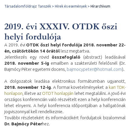
Társadalomföldrajz Tanszék
Hírek és események
Hírarchívum
2019. évi XXXIV. OTDK őszi
helyi fordulója
A 2019. évi
OTDK őszi helyi fordulója 2018. november 22-
én, csütörtökön 14 órától
lesz megtartva.
Jelentkezés egy rövid
összefoglaló
(abstract) leadásával
2018. november 5-ig
emailben a szakterületi felelősnél (Dr.
Bajmócy Péter egyetemi docens,
bajmocypeter@hotmail.com
).
A dolgozatok leadása elektronikus formátumban ugyanott,
2018. november 12-ig
. A formai követelményeket a
kari TDK-
honlapon
, illetve az
OTDT honlapján
lehet megtalálni. A jövő évi
országos konferencián való részvételt ezen a helyi konferencián
lehet elnyerni. A helyi konferencia időpontjában a hallgatónak
jogviszonnyal kell rendelkeznie.
További részletekért és információkért forduljatok bizalommal
Dr. Bajmócy Péter
hez.