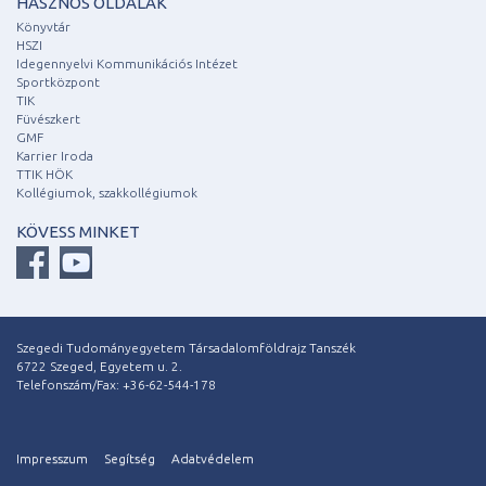
HASZNOS OLDALAK
Könyvtár
HSZI
Idegennyelvi Kommunikációs Intézet
Sportközpont
TIK
Füvészkert
GMF
Karrier Iroda
TTIK HÖK
Kollégiumok, szakkollégiumok
KÖVESS MINKET
Szegedi Tudományegyetem Társadalomföldrajz Tanszék
6722 Szeged, Egyetem u. 2.
Telefonszám/Fax: +36-62-544-178
Impresszum
Segítség
Adatvédelem