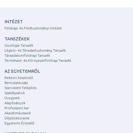
INTÉZET
Földrajz- és Földtudományi Intézet
TANSZÉKEK
Geológia Tanszék
Légkör- és Téradattudomány Tanszék
Társadalomföldrajz Tanszék
Természet- és Környezetföldrajz Tanszék
AZ EGYETEMRŐL
Rektori köszöntő
Bemutatkozás
Szervezeti felépítés
Szabályzatok
Üvegzseb
Alapítványok
Professzori kar
Akadémikusaink
Díszdoktoraink
Egyetemi Értesítő