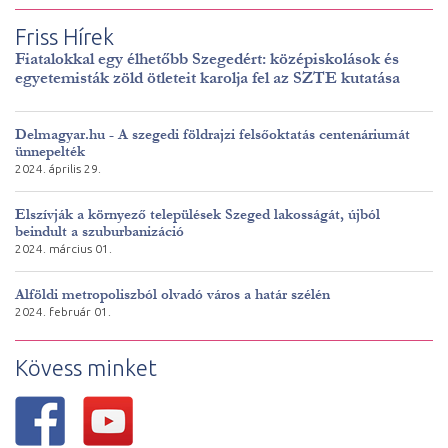
Friss Hírek
Fiatalokkal egy élhetőbb Szegedért: középiskolások és
egyetemisták zöld ötleteit karolja fel az SZTE kutatása
Delmagyar.hu - A szegedi földrajzi felsőoktatás centenáriumát
ünnepelték
2024. április 29.
Elszívják a környező települések Szeged lakosságát, újból
beindult a szuburbanizáció
2024. március 01.
Alföldi metropoliszból olvadó város a határ szélén
2024. február 01.
Kövess minket