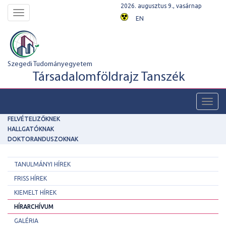
2026. augusztus 9., vasárnap
Toggle
EN
navigation
Szegedi Tudományegyetem
Társadalomföldrajz Tanszék
Toggl
navig
FELVÉTELIZŐKNEK
HALLGATÓKNAK
DOKTORANDUSZOKNAK
TANULMÁNYI HÍREK
FRISS HÍREK
KIEMELT HÍREK
HÍRARCHÍVUM
GALÉRIA