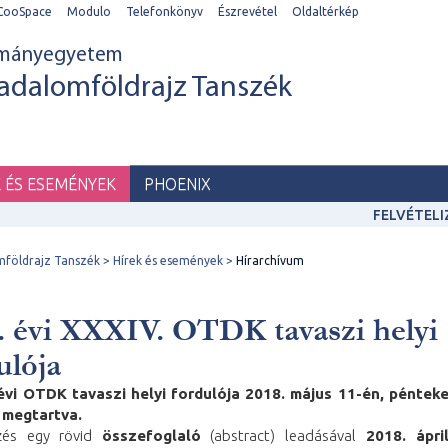
CooSpace
Modulo
Telefonkönyv
Észrevétel
Oldaltérkép
ományegyetem
adalomföldrajz Tanszék
K ÉS ESEMÉNYEK
PHOENIX
FELVÉTEL
mföldrajz Tanszék
Hírek és események
Hírarchívum
. évi XXXIV. OTDK tavaszi helyi
ulója
évi OTDK tavaszi helyi fordulója 2018. május 11-én, pénteke
 megtartva.
ezés egy rövid
összefoglaló
(abstract) leadásával
2018. ápri