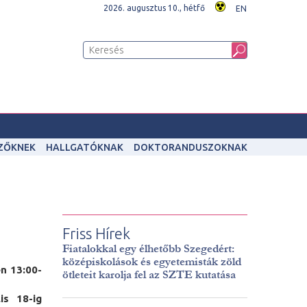
2026. augusztus 10., hétfő
EN
IZŐKNEK
HALLGATÓKNAK
DOKTORANDUSZOKNAK
Friss Hírek
Fiatalokkal egy élhetőbb Szegedért:
középiskolások és egyetemisták zöld
n 13:00-
ötleteit karolja fel az SZTE kutatása
lis 18-ig