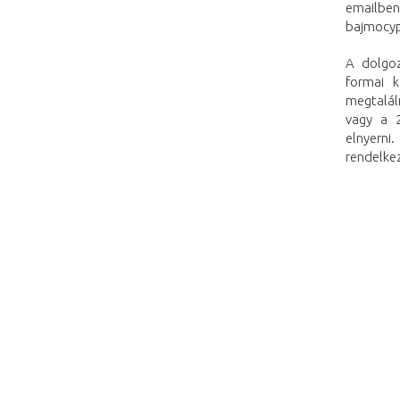
emailbe
bajmocy
A dolgo
formai 
megtaláln
vagy a 
elnyerni
rendelkez