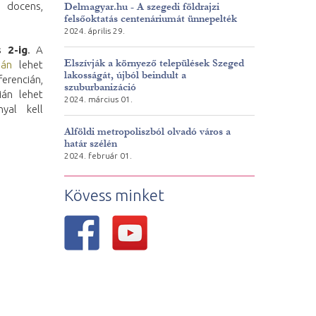
 docens,
Delmagyar.hu - A szegedi földrajzi
felsőoktatás centenáriumát ünnepelték
2024. április 29.
 2-ig
. A
Elszívják a környező települések Szeged
ján
lehet
lakosságát, újból beindult a
ferencián,
szuburbanizáció
án lehet
2024. március 01.
nyal kell
Alföldi metropoliszból olvadó város a
határ szélén
2024. február 01.
Kövess minket