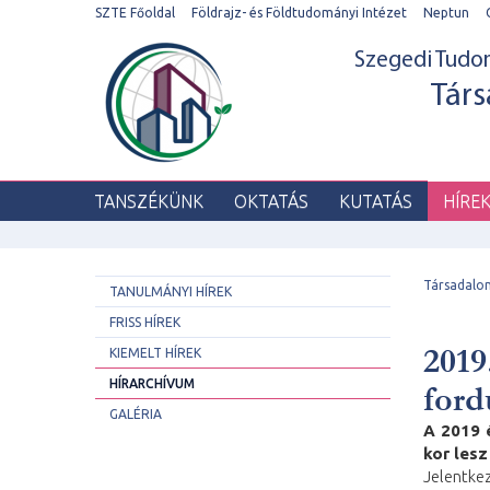
SZTE Főoldal
Földrajz- és Földtudományi Intézet
Neptun
Szegedi Tud
Társ
TANSZÉKÜNK
OKTATÁS
KUTATÁS
HÍRE
Társadalo
TANULMÁNYI HÍREK
FRISS HÍREK
2019
KIEMELT HÍREK
HÍRARCHÍVUM
ford
GALÉRIA
A 2019 
kor lesz
Jelentk