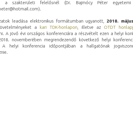
n a szakterületi felelősnél (Dr. Bajmócy Péter egyetemi
peter@hotmail.com).
zatok leadása elektronikus formátumban ugyanott,
2018. május
követelményeket a
kari TDK-honlapon
, illetve az
OTDT honlap
i. A jövő évi országos konferenciára a részvételt ezen a helyi kon
2018. novemberében megrendezendő következő helyi konferenci
. A helyi konferencia időpontjában a hallgatónak jogviszon
nie.