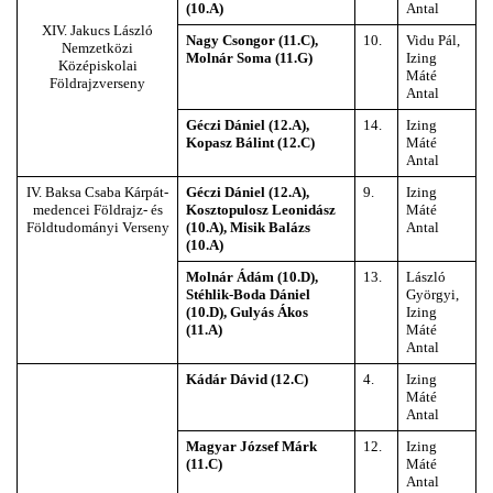
(10.A)
Antal
XIV. Jakucs László
Nagy Csongor (11.C),
10.
Vidu Pál,
Nemzetközi
Molnár Soma (11.G)
Izing
Középiskolai
Máté
Földrajzverseny
Antal
Géczi Dániel (12.A),
14.
Izing
Kopasz Bálint (12.C)
Máté
Antal
IV. Baksa Csaba Kárpát-
Géczi Dániel (12.A),
9.
Izing
medencei Földrajz- és
Kosztopulosz Leonidász
Máté
Földtudományi Verseny
(10.A), Misik Balázs
Antal
(10.A)
Molnár Ádám (10.D),
13.
László
Stéhlik-Boda Dániel
Györgyi,
(10.D), Gulyás Ákos
Izing
(11.A)
Máté
Antal
Kádár Dávid (12.C)
4.
Izing
Máté
Antal
Magyar József Márk
12.
Izing
(11.C)
Máté
Antal