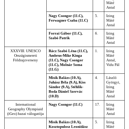
Máté
Antal
Nagy Csongor (11.C),
5.
Izing
Ferwagner Csaba (11.C)
Máté
Antal
Forrai Gábor (11.C),
6.
Izing
Szabó Patrik
Máté
Antal
XXXVIII. UNESCO
Rácz Szabó Léna (11.C),
1.
Izing
Országismereti
Ambrus-Mike Kinga
Máté
Földrajzverseny
(11.C), Nagy Csongor
Antal,
(11.C), Molnár Soma
Vidu Pál
(11.G)
Misik Balázs (10.A),
4.
László
Juhász Béla (9.A), Kiss
Györgyi,
Sándor (9.A), Stéhlik-
Izing
Boda Dániel Szervác
Máté
(10.D)
Antal
International
Nagy Csongor (11.C)
17.
Izing
Geography Olympiaid
Máté
(iGeo) hazai válogatója
Antal
Misik Balázs (10.A),
5.
Izing
Kosztopulosz Leonidász
Máté