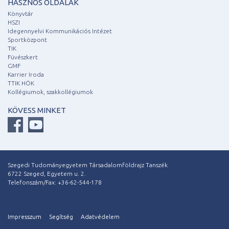
HASZNOS OLDALAK
Könyvtár
HSZI
Idegennyelvi Kommunikációs Intézet
Sportközpont
TIK
Füvészkert
GMF
Karrier Iroda
TTIK HÖK
Kollégiumok, szakkollégiumok
KÖVESS MINKET
Szegedi Tudományegyetem Társadalomföldrajz Tanszék
6722 Szeged, Egyetem u. 2.
Telefonszám/Fax: +36-62-544-178
Impresszum
Segítség
Adatvédelem