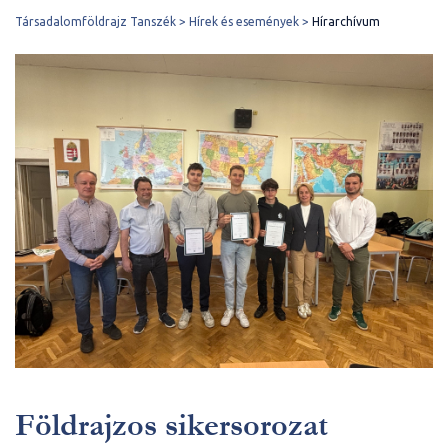
Társadalomföldrajz Tanszék
Hírek és események
Hírarchívum
Földrajzos sikersorozat