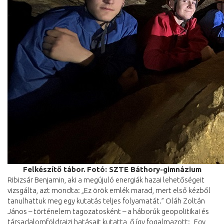
Felkészítő tábor.
Fotó: SZTE Báthory-gimnázium
Ribizsár Benjamin, aki a megújuló energiák hazai lehetőségeit
vizsgálta, azt mondta: „Ez örök emlék marad, mert első kézből
tanulhattuk meg egy kutatás teljes folyamatát.” Oláh Zoltán
János – történelem tagozatosként – a háborúk geopolitikai és
társadalomföldrajzi hatásait kutatta, ő így fogalmazott: „Egy