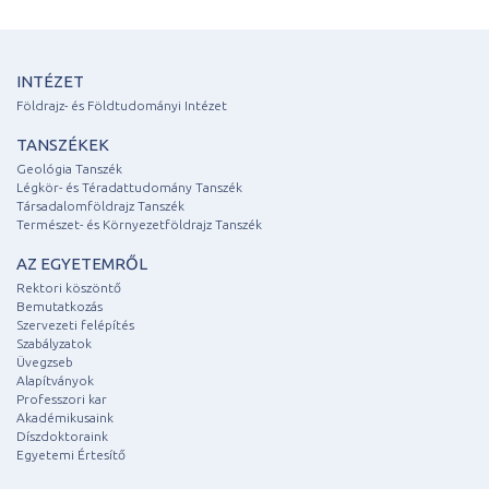
INTÉZET
Földrajz- és Földtudományi Intézet
TANSZÉKEK
Geológia Tanszék
Légkör- és Téradattudomány Tanszék
Társadalomföldrajz Tanszék
Természet- és Környezetföldrajz Tanszék
AZ EGYETEMRŐL
Rektori köszöntő
Bemutatkozás
Szervezeti felépítés
Szabályzatok
Üvegzseb
Alapítványok
Professzori kar
Akadémikusaink
Díszdoktoraink
Egyetemi Értesítő