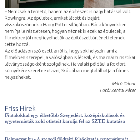
– Nemcsak a temető, hanem az építészet is nagy hatással volt
Rowlingra. Az épületek, amiket látott és bejárt,
visszaköszönnek a Harry Potter világában. Bár a könyvekben
nem írja le részletesen, hogyan néznek ki ezek az épületek, a
filmekben jól megfigyelhetők az építészettörténeti elemek –
tette hozzá.
Az előadáson szó esett arról is, hogy sok helyszín, ami a
filmekben szerepel, a valóságban is létezik, és ma már turisztikai
látványosságokként szolgálnak. Ha valaki például a Roxfort
környékére szeretne utazni, Skóciában megtalálhatja a filmes
helyszíneket.
Mátó Gábor
Fotó: Zentai Péter
Friss Hírek
Fiatalokkal egy élhetőbb Szegedért: középiskolások és
egyetemisták zöld ötleteit karolja fel az SZTE kutatása
Delmagyar.hu - A szegedi földrajzi felsőoktatás centenáriumát