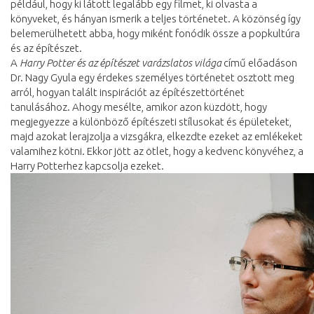
például, hogy ki látott legalább egy filmet, ki olvasta a
könyveket, és hányan ismerik a teljes történetet. A közönség így
belemerülhetett abba, hogy miként fonódik össze a popkultúra
és az építészet.
A
Harry Potter és az építészet varázslatos világa
című előadáson
Dr. Nagy Gyula egy érdekes személyes történetet osztott meg
arról, hogyan talált inspirációt az építészettörténet
tanulásához. Ahogy mesélte, amikor azon küzdött, hogy
megjegyezze a különböző építészeti stílusokat és épületeket,
majd azokat lerajzolja a vizsgákra, elkezdte ezeket az emlékeket
valamihez kötni. Ekkor jött az ötlet, hogy a kedvenc könyvéhez, a
Harry Potterhez kapcsolja ezeket.