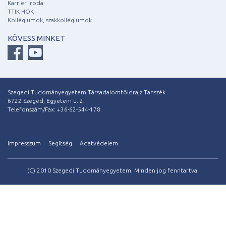
Karrier Iroda
TTIK HÖK
Kollégiumok, szakkollégiumok
KÖVESS MINKET
Szegedi Tudományegyetem Társadalomföldrajz Tanszék
6722 Szeged, Egyetem u. 2.
Telefonszám/Fax: +36-62-544-178
Impresszum
Segítség
Adatvédelem
(C) 2010 Szegedi Tudományegyetem. Minden jog fenntartva.