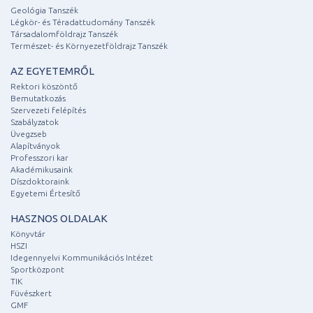
Geológia Tanszék
Légkör- és Téradattudomány Tanszék
Társadalomföldrajz Tanszék
Természet- és Környezetföldrajz Tanszék
AZ EGYETEMRŐL
Rektori köszöntő
Bemutatkozás
Szervezeti felépítés
Szabályzatok
Üvegzseb
Alapítványok
Professzori kar
Akadémikusaink
Díszdoktoraink
Egyetemi Értesítő
HASZNOS OLDALAK
Könyvtár
HSZI
Idegennyelvi Kommunikációs Intézet
Sportközpont
TIK
Füvészkert
GMF