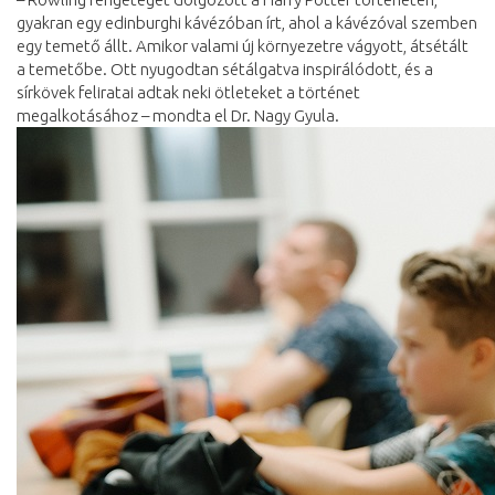
gyakran egy edinburghi kávézóban írt, ahol a kávézóval szemben
egy temető állt. Amikor valami új környezetre vágyott, átsétált
a temetőbe. Ott nyugodtan sétálgatva inspirálódott, és a
sírkövek feliratai adtak neki ötleteket a történet
megalkotásához – mondta el Dr. Nagy Gyula.