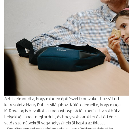
Azt is elmondta, hogy minden építészeti korszakot hozzá tud
kapcsolni a Harry Potter világához. Külön kiemelte, hogy maga J.
K. Rowling is bevallotta, mennyi inspirációt merített azokból a
helyekből, ahol megfordult, és hogy sok karakter és történet
valós személyekről vagy helyszínekről kapta az ihletet.
– Rowling rengeteget dolgozott a Harry Potter történetén,