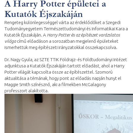
A Harry Potter épületei a
Kutatók Éjszakáján
Rengeteg különlegességgel várta az érdeklődőket a Szegedi
Tudományegyetem Természettudományi és Informatikai Kara a
Kutatók Éjszakáján. A
Harry Potter és az építészet varázslatos
világa
című előadáson a sorozatban megjelenő épületeket
ismerhettük meg építészeti irányzatokkal összekapcsolva.
Dr. Nagy Gyula, az SZTE TTIK Földrajz- és Földtudományi Intézet
adjunktusa a Kutatók Éjszakáján tartott előadást, ahol a Harry
Potter világát kapcsolta össze az építészettel. Szomorú
aktualitása a témának, hogy pont az előadás napján hunyt el
Maggie Smith színésznő, aki a filmekben McGalagony
professzort alakította.