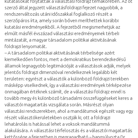
kutatásokat folytattak a választási földrajz témakörében. Az öt
szerző által jegyzett választásföldrajzi fejezet nagyobbik, a
rendszerváltozás utáni időszakkal foglalkozó részét a
szerzőpáros írta, amely során bőven meríthettek korábbi
kutatási eredményeikből. A fejezetből megismerhetjük az
elmúlt másfél évszázad választási eredményeinek térbeli
mintázatát, a magyar társadalom politikai aktivitásának
földrajzi lenyomatát.
– A társadalom politikai aktivitásának térbelisége azért
kiemelkedően fontos, mert a demokratikus berendezkedésű
államok legnagyobb legitimációját a választások adják, melyek
jelentős földrajzi dimenzióval rendelkeznek legalább két
területen: egyrészt a választók a különböző földrajzi terekben
másképp viselkednek, így a választási eredmények térképezése
önmagában értéknek számít, de a választási földrajz ennél is
tovább megy és különböző társadalmi összefüggéseket keres a
választói magatartás vizsgálata során. Másrészt olyan
választási rendszerekben, ahol a mandátumok egészét vagy egy
részét választókerületekben osztják ki, ott a földrajzi
lehatárolás is hatással lehet a voksok mandátummá
alakulására. A választási térfelosztás és a választói magatartás
kettőssége a fejezetben is megragadható – hangsúlyozta Dr.