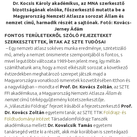
Dr. Kocsis Károly akadémikus, az MNA szerkesztő
bizottságának elnöke, főszerkesztő mutatta be a
Magyarország Nemzeti Atlasza sorozat Állam és
nemzet című, harmadik részét a sajtónak. Fotó: Kovács-
Jerney Ádám
FONTOS TERÜLETEKRŐL SZÓLÓ FEJEZETEKET
SZERKESZTETTEK, ÍRTAK AZ SZTE TUDÓSAI
– Egy nemzeti atlasz sokéves munka eredménye, szintetizáló
mű, amely a nemzet önismerete szempontjából is fontos, s
mivel legutóbbi változata 1989-ben jelent meg, így méltán
számíthatunk arra, hogy a most elkészült sorozat a következő
évtizedekben meghatározó szerepet játszik majd a
Magyarországra vonatkozó ismeretek közvetítésében itthon és
a nagyvilágban – mondta el
Prof. Dr. Kovács Zoltán
, az SZTE
FFI akadémikusa, a Magyarország Nemzeti Atlasza
Állam és
nemzet
című térképgyűjtemény kötetszerkesztője.
A „Választási Földrajz” fejezet írásából a fejezetszerkesztő
Prof.
Dr. Kovács Zoltán
egyetemi tanár, az SZTE TTIK
Földrajz- és
Földtudományi Intézet
Társadalomföldrajz Tanszék
akadémikusa mellett
Dr. Kovalcsik Tamás
egyetemi
tanársegéd vette ki a részét, akik már korábban is szerteágazó