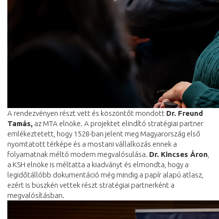
A rendezvényen részt vett és köszöntőt mondott
Dr. Freund
Tamás,
az MTA elnöke. A projektet elindító stratégiai partner
emlékeztetett, hogy 1528-ban jelent meg Magyarország első
nyomtatott térképe és a mostani vállalkozás ennek a
folyamatnak méltó modern megvalósulása.
Dr. Kincses Áron
,
a KSH elnöke is méltatta a kiadványt és elmondta, hogy a
legidőtállóbb dokumentáció még mindig a papír alapú atlasz,
ezért is büszkén vettek részt stratégiai partnerként a
megvalósításban.