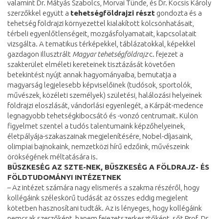
valamint Dr. Mátyás Szabolcs, Morvai Tünde, és Dr. Kocsis Károly
szerzőkkel együtt a
tehetségföldrajzi részt
gondozta és a
tehetség földrajzi környezettel kialakított kölcsönhatásait,
térbeli egyenlőtlenségeit, mozgásfolyamatait, kapcsolatait
vizsgálta. A tematikus térképekkel, táblázatokkal, képekkel
gazdagon illusztrált
Magyar tehetségföldrajz
c. fejezet a
szakterület elméleti kereteinek tisztázását követően
betekintést nyújt annak hagyományaiba, bemutatja a
magyarság legjelesebb képviselőinek (tudósok, sportolók,
művészek, közéleti személyek) születési, halálozási helyeinek
földrajzi eloszlását, vándorlási egyenlegét, a Kárpát-medence
legnagyobb tehetségkibocsátó és -vonzó centrumait. Külön
figyelmet szentel a tudós talentumaink képzőhelyeinek,
életpályája-szakaszainak megjelenítésére, Nobel-díjasaink,
olimpiai bajnokaink, nemzetközi hírű edzőink, művészeink
örökségének méltatására is.
BÜSZKESÉG AZ SZTE-NEK, BÜSZKESÉG A FÖLDRAJZ- ÉS
FÖLDTUDOMÁNYI INTÉZETNEK
– Az intézet számára nagy elismerés a szakma részéről, hogy
kollégáink széleskörű tudását az összes eddig megjelent
kötetben hasznosítani tudták. Az is lényeges, hogy kollégáink
nemcsak szerzőként, hanem fejezetszerkesztőként, sőt Prof. Dr.