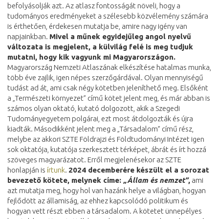
befolyásolják azt. Az atlasz fontosságát növeli, hogy a
tudományos eredményeket a szélesebb közvélemény számára
is érthetően, érdekesen mutatja be, amire nagy igény van
napjainkban.
Mivel a műnek egyidejűleg angol nyelvű
változata is megjelent, a külvilág felé is meg tudjuk
mutatni, hogy kik vagyunk mi Magyarországon.
Magyarország Nemzeti Atlaszának elkészítése hatalmas munka,
több éve zajlik, igen népes szerzőgárdával. Olyan mennyiségű
tudást ad át, ami csak négy kötetben jeleníthető meg. Elsőként
a „Természeti környezet” című kötet jelent meg, és már abban is
számos olyan oktató, kutató dolgozott, akik a Szegedi
Tudományegyetem polgárai, ezt most átdolgozták és újra
kiadták. Másodikként jelent meg a „Társadalom” című rész,
melybe az akkori SZTE Földrajzi és Földtudományi Intézet igen
sok oktatója, kutatója szerkesztett térképet, ábrát és írt hozzá
szöveges magyarázatot. Erről megjelenésekor az SZTE
honlapján is
írtunk
.
2024 decemberére készült el a sorozat
bevezető kötete, melynek címe:
„Állam és nemzet”
,
ami
azt mutatja meg, hogy hol van hazánk helye a világban, hogyan
fejlődött az államiság, az ehhez kapcsolódó politikum és
hogyan vett részt ebben a társadalom. A kötetet ünnepélyes