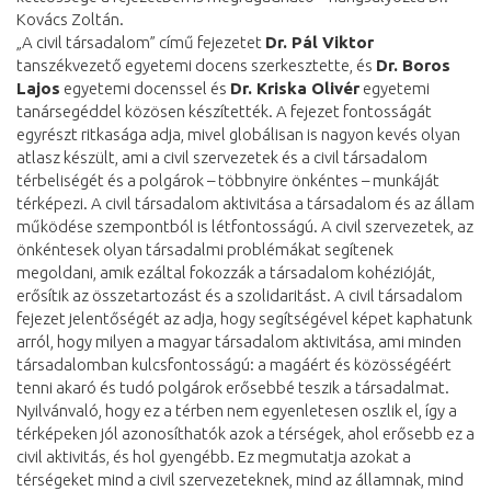
Kovács Zoltán.
„A civil társadalom” című fejezetet
Dr. Pál Viktor
tanszékvezető egyetemi docens szerkesztette, és
Dr. Boros
Lajos
egyetemi docenssel és
Dr. Kriska Olivér
egyetemi
tanársegéddel közösen készítették. A fejezet fontosságát
egyrészt ritkasága adja, mivel globálisan is nagyon kevés olyan
atlasz készült, ami a civil szervezetek és a civil társadalom
térbeliségét és a polgárok – többnyire önkéntes – munkáját
térképezi. A civil társadalom aktivitása a társadalom és az állam
működése szempontból is létfontosságú. A civil szervezetek, az
önkéntesek olyan társadalmi problémákat segítenek
megoldani, amik ezáltal fokozzák a társadalom kohézióját,
erősítik az összetartozást és a szolidaritást. A civil társadalom
fejezet jelentőségét az adja, hogy segítségével képet kaphatunk
arról, hogy milyen a magyar társadalom aktivitása, ami minden
társadalomban kulcsfontosságú: a magáért és közösségéért
tenni akaró és tudó polgárok erősebbé teszik a társadalmat.
Nyilvánvaló, hogy ez a térben nem egyenletesen oszlik el, így a
térképeken jól azonosíthatók azok a térségek, ahol erősebb ez a
civil aktivitás, és hol gyengébb. Ez megmutatja azokat a
térségeket mind a civil szervezeteknek, mind az államnak, mind