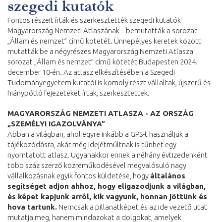
szegedi kutatók
Fontos részeit írták és szerkesztették szegedi kutatók
Magyarország Nemzeti Atlaszának – bemutatták a sorozat
„Állam és nemzet” című kötetét. Ünnepélyes keretek között
mutatták be a négyrészes Magyarország Nemzeti Atlasza
sorozat „Állam és nemzet” című kötetét Budapesten 2024.
december 10-én. Az atlasz elkészítésében a Szegedi
Tudományegyetem kutatói is komoly részt vállaltak, újszerű és
hiánypótló fejezeteket írtak, szerkesztettek.
MAGYARORSZÁG NEMZETI ATLASZA - AZ ORSZÁG
„SZEMÉLYI IGAZOLVÁNYA”
Abban a világban, ahol egyre inkább a GPS-t használjuk a
tájékozódásra, akár még idejétmúltnak is tűnhet egy
nyomtatott atlasz. Ugyanakkor ennek a néhány évtizedenként
több száz szerző közreműködésével megvalósuló nagy
vállalkozásnak egyik fontos küldetése, hogy
általános
segítséget adjon ahhoz, hogy eligazodjunk a világban,
és képet kapjunk arról, kik vagyunk, honnan jöttünk és
hova tartunk.
Nemcsak a pillanatképet és az ide vezető utat
mutatja meg, hanem mindazokat a dolgokat, amelyek