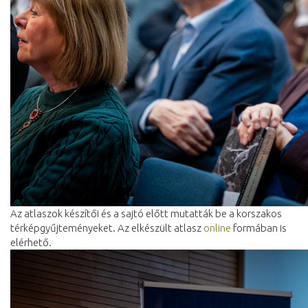
Az atlaszok készítői és a sajtó előtt mutatták be a korszakos
térképgyűjteményeket. Az elkészült atlasz
online
formában is
elérhető.