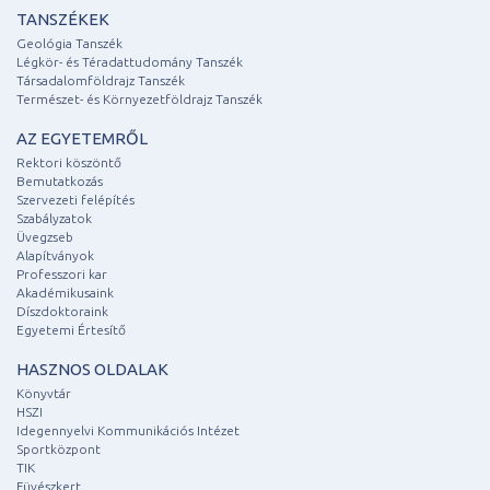
TANSZÉKEK
Geológia Tanszék
Légkör- és Téradattudomány Tanszék
Társadalomföldrajz Tanszék
Természet- és Környezetföldrajz Tanszék
AZ EGYETEMRŐL
Rektori köszöntő
Bemutatkozás
Szervezeti felépítés
Szabályzatok
Üvegzseb
Alapítványok
Professzori kar
Akadémikusaink
Díszdoktoraink
Egyetemi Értesítő
HASZNOS OLDALAK
Könyvtár
HSZI
Idegennyelvi Kommunikációs Intézet
Sportközpont
TIK
Füvészkert