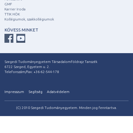
GMF
Karrier Iroda
TTIK HÖK
Kollégiumok, szakkollégiumok
KÖVESS MINKET
Szegedi Tudományegyetem Társadalomföldrajz Tanszék
6722 Szeged, Egyetem u. 2.
Telefonszám/Fax: +36-62-544-178
Impresszum
Segítség
Adatvédelem
(C) 2010 Szegedi Tudományegyetem. Minden jog fenntartva.