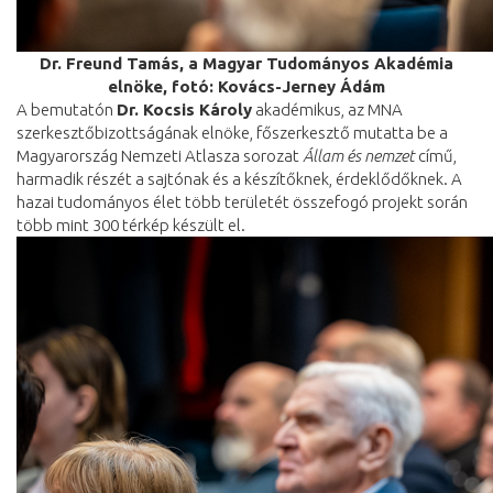
Dr. Freund Tamás, a Magyar Tudományos Akadémia
elnöke, fotó: Kovács-Jerney Ádám
A bemutatón
Dr. Kocsis Károly
akadémikus, az MNA
szerkesztőbizottságának elnöke, főszerkesztő mutatta be a
Magyarország Nemzeti Atlasza sorozat
Állam és nemzet
című,
harmadik részét a sajtónak és a készítőknek, érdeklődőknek. A
hazai tudományos élet több területét összefogó projekt során
több mint 300 térkép készült el.