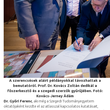
A szerencsések aláírt példányokkal távozhattak a
bemutatóról. Prof. Dr. Kovács Zoltán dedikál a
főszerkesztő és a szegedi szerzők gyűrűjében. Fotó:
Kovács-Jerney Ádám
Dr. Győri Ferenc
, aki még a Szegedi Tudományegyetem
oktatójaként kezdte el az atlasszal kapcsolatos kutatásait,