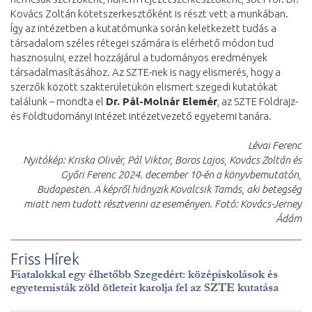
Kovács Zoltán kötetszerkesztőként is részt vett a munkában.
Így az intézetben a kutatómunka során keletkezett tudás a
társadalom széles rétegei számára is elérhető módon tud
hasznosulni, ezzel hozzájárul a tudományos eredmények
társadalmasításához. Az SZTE-nek is nagy elismerés, hogy a
szerzők között szakterületükön elismert szegedi kutatókat
találunk – mondta el
Dr. Pál-Molnár Elemér
, az SZTE Földrajz-
és Földtudományi Intézet intézetvezető egyetemi tanára.
Lévai Ferenc
Nyitókép: Kriska Olivér, Pál Viktor, Boros Lajos, Kovács Zoltán és
Győri Ferenc 2024. december 10-én a könyvbemutatón,
Budapesten. A képről hiányzik Kovalcsik Tamás, aki betegség
miatt nem tudott résztvenni az eseményen. Fotó: Kovács-Jerney
Ádám
Friss Hírek
Fiatalokkal egy élhetőbb Szegedért: középiskolások és
egyetemisták zöld ötleteit karolja fel az SZTE kutatása