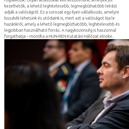
kezelhetők, a lehető leghitelesebb, legmegbízhatóbb leírást
adják a valóságról. Ez a sorozat egy ilyen vállalkozás, amelyre
büszkék lehetünk és utódaink is, mert azt a valóságot írja le
hazánkról, amely a lehető legmegbízhatóbb, leghitelesebb és
legjobban használható forrás. A nagyközönség is haszonnal
forgathatja – mondta a HUN-REN Kutatási Hálózat elnöke.