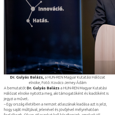
Dr. Gulyás Balázs,
a HUN-REN Magyar Kutatási Hálózat
elnöke, Fotó: Kovács-Jerney Ádám
A bemutatót
Dr. Gulyás Balázs
a HUN-REN Magyar Kutatási
Hálózat elnöke nyitotta meg, aki támogatóként és kiadóként is
jegyzi a művet.
– Egy ország életében a nemzet atlaszának kiadása azt is jelzi,
hogy saját múltjával, jelenével és jövőjével mélyrehatóan
foglalkozik. Olyan atlaszokat kell készítenünk, amelyek jól