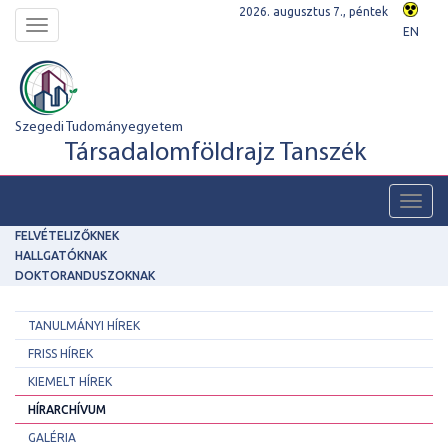
2026. augusztus 7., péntek
Toggle
EN
navigation
Szegedi Tudományegyetem
Társadalomföldrajz Tanszék
Toggl
navig
FELVÉTELIZŐKNEK
HALLGATÓKNAK
DOKTORANDUSZOKNAK
TANULMÁNYI HÍREK
FRISS HÍREK
KIEMELT HÍREK
HÍRARCHÍVUM
GALÉRIA