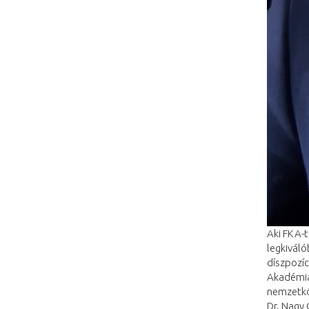
Aki FKA-t
legkivál
díszpozíc
Akadémia
nemzetkö
Dr. Nagy 