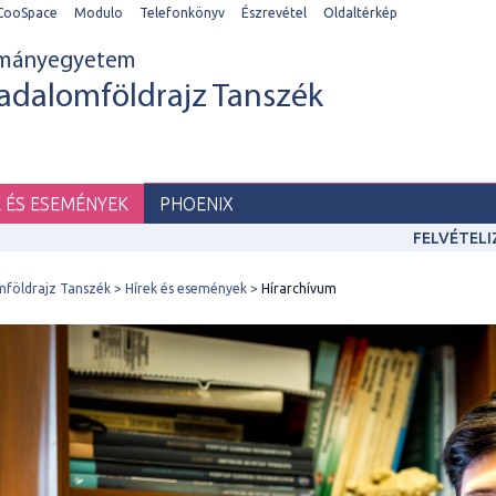
CooSpace
Modulo
Telefonkönyv
Észrevétel
Oldaltérkép
ományegyetem
adalomföldrajz Tanszék
K ÉS ESEMÉNYEK
PHOENIX
FELVÉTEL
mföldrajz Tanszék
Hírek és események
Hírarchívum