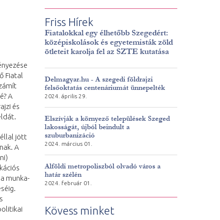
Friss Hírek
Fiatalokkal egy élhetőbb Szegedért:
középiskolások és egyetemisták zöld
ötleteit karolja fel az SZTE kutatása
ényezése
 Fiatal
Delmagyar.hu - A szegedi földrajzi
számít
felsőoktatás centenáriumát ünnepelték
é? A
2024. április 29.
jzi és
éldát.
Elszívják a környező települések Szeged
lakosságát, újból beindult a
szuburbanizáció
llal jött
2024. március 01.
nak. A
ni)
Alföldi metropoliszból olvadó város a
ikációs
határ szélén
 a munka-
2024. február 01.
séig.
s
Kövess minket
litikai