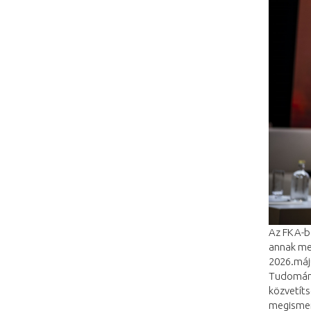
Az FKA-b
annak meg
2026.máju
Tudományn
közvetíts
megismert