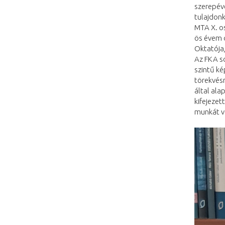
szerepéve
tulajdon
MTA X. os
ös évem o
Oktatója,
Az FKA s
szintű ké
törekvés
által ala
kifejezet
munkát v