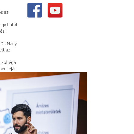
és az
gy fiatal
ási
 Dr. Nagy
elt az
 kolléga
en lejár.