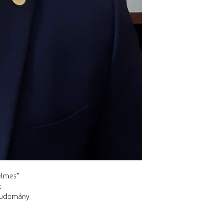
elmes"
z
 tudomány