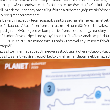
zi a pályázati rendszereket, és átfogó felméréseket készít a kutatók
ről. Mindemellett nagy hangsúlyt fektet a tudománynépszerűsítésre 
enlőség megteremtésére.
 bekerülni az egyik legmagasabb szintű szakmai elismerés, amelyet e
dós kaphat. A tagság erősen limitált (maximum 60 fős), a tagválaszt
pedig rendkívül szigorú és kompetitív: évente csupán egy maroknyi,
dő tudományos teljesítményt nyújtó kutatót választanak be (például
026–2031-es ciklusra mindössze 11 másik társával együtt nyert felvét
szágból).
az SZTE-en nem az egyedüli megválasztott tag, 9 olyan kutató-oktató
az SZTE színeit képviseli, ebből kettőjüknek a mandátuma ebben az évb