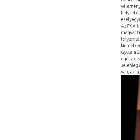
véleménye
helyzeté
esélyegy
Az FKA-ba
magyar tu
folyamat 
kiemelke
Gyula a 2
egész or
Jelenleg 
van, aki 