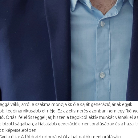
aggá válik, arról a szakma mondja ki: ő a saját generációjának egyik
óbb, legdinamikusabb elméje. Ez az elismerés azonban nem egy "kény
ió. Óriási felelősséggel jár, hiszen a tagoktól aktív munkát várnak el a
 bizottságaiban, a fiatalabb generációk mentorálásában és a hazai
zi képviseletében.
Gyula útja: A földrajztudománytól a hallgatók mentorálásáig