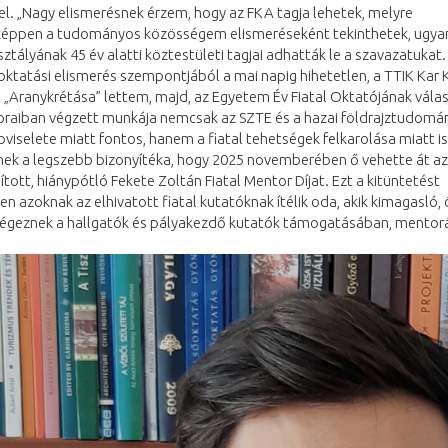
l. „Nagy elismerésnek érzem, hogy az FKA tagja lehetek, melyre
képpen a tudományos közösségem elismeréseként tekinthetek, ugyan
ztályának 45 év alatti köztestületi tagjai adhatták le a szavazatukat.
ktatási elismerés szempontjából a mai napig hihetetlen, a TTIK Kar 
 „Aranykrétása” lettem, majd, az Egyetem Év Fiatal Oktatójának válas
oraiban végzett munkája nemcsak az SZTE és a hazai földrajztudom
pviselete miatt fontos, hanem a fiatal tehetségek felkarolása miatt is
nek a legszebb bizonyítéka, hogy 2025 novemberében ő vehette át a
pított, hiánypótló Fekete Zoltán Fiatal Mentor Díjat. Ezt a kitüntetést
ten azoknak az elhivatott fiatal kutatóknak ítélik oda, akik kimagasló,
égeznek a hallgatók és pályakezdő kutatók támogatásában, mentor