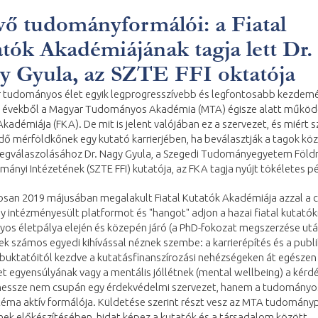
vő tudományformálói: a Fiatal
tók Akadémiájának tagja lett Dr.
 Gyula, az SZTE FFI oktatója
 tudományos élet egyik legprogresszívebb és legfontosabb kezdem
t évekből a Magyar Tudományos Akadémia (MTA) égisze alatt működő
kadémiája (FKA). De mit is jelent valójában ez a szervezet, és miért 
ő mérföldkőnek egy kutató karrierjében, ha beválasztják a tagok köz
egválaszolásához Dr. Nagy Gyula, a Szegedi Tudományegyetem Földra
ányi Intézetének (SZTE FFI) kutatója, az FKA tagja nyújt tökéletes p
osan 2019 májusában megalakult Fiatal Kutatók Akadémiája azzal a cé
gy intézményesült platformot és "hangot" adjon a hazai fiatal kutatók
os életpálya elején és közepén járó (a PhD-fokozat megszerzése utá
k számos egyedi kihívással néznek szembe: a karrierépítés és a publ
buktatóitól kezdve a kutatásfinanszírozási nehézségeken át egészen
 egyensúlyának vagy a mentális jóllétnek (mental wellbeing) a kérdé
essze nem csupán egy érdekvédelmi szervezet, hanem a tudományo
éma aktív formálója. Küldetése szerint részt vesz az MTA tudománypo
ek előkészítésében, hidat képez a kutatók és a társadalom között,