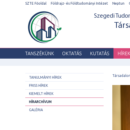
SZTE Főoldal
Földrajz- és Földtudományi Intézet
Neptun
Szegedi Tud
Társ
TANSZÉKÜNK
OKTATÁS
KUTATÁS
HÍRE
Társadalo
TANULMÁNYI HÍREK
FRISS HÍREK
KIEMELT HÍREK
HÍRARCHÍVUM
GALÉRIA