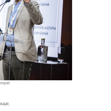
erepet
é
káját,