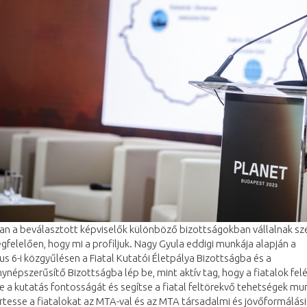
an a beválasztott képviselők különböző bizottságokban vállalnak sz
felelően, hogy mi a profiljuk. Nagy Gyula eddigi munkája alapján a
s 6-i közgyűlésen a Fiatal Kutatói Életpálya Bizottságba és a
épszerűsítő Bizottságba lép be, mint aktív tag, hogy a fiatalok fel
e a kutatás fontosságát és segítse a fiatal feltörekvő tehetségek mun
esse a fiatalokat az MTA-val és az MTA társadalmi és jövőformálási