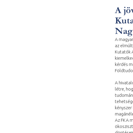
A jö
Kuta
Nagy
A magyar
az elmúl
Kutatók A
kiemelked
kérdés m
Földtudom
A hivatal
létre, ho
tudomány
tehetsége
kényszer 
magánélet
Az FKA m
ökosziszt
döntésein