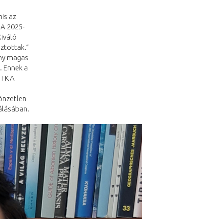
is az
 A 2025-
Kiváló
ztottak.”
ány magas
. Ennek a
z FKA
 önzetlen
álásában.